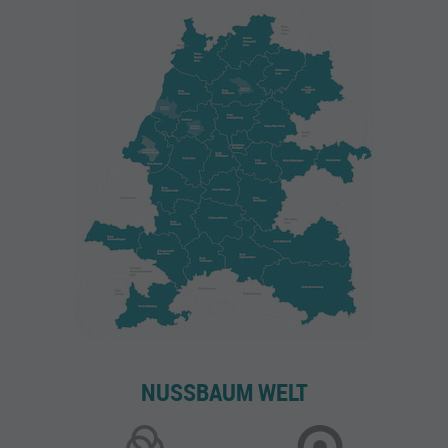
STELLENANGEBOTE IN BADEN-
WÜRTTEMBERG IN UNTERSCHIEDLICHEN
BRANCHEN
Jobs in Baden-Württemberg sind sehr stark vom
produzierenden Gewerbe geprägt. Besonders namhafte
deutsche Autohersteller haben zum Ruf des
Wirtschaftsstandorts beigetragen. Dennoch gibt es auch
zahllose kleine und mittlere Unternehmen, zum Teil seit
Jahrzehnten in Familienbesitz, die ein breites Spektrum an
Branchen abdecken.
Finden Sie bei uns Angebote aus dem
Gesundheits- und
Medizinsektor
, der sich nicht nur auf Krankenhäuser und
Arztpraxen erstreckt, sondern auch Rehaangebote,
NUSSBAUM WELT
therapeutischen Sport und alternative Heilmethoden
umfasst. Auch
Gastronomie und Tourismus
sind eine