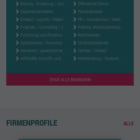
Bildung / Erziehung / Sozi...
Öffentlicher Dienst
Diplomandenstellen
Personalwesen
Einkauf / Logistik / Materi...
PR / Journalismus / Medi...
Finanzen / Controlling / S...
Praktika, Werkstudentenpl...
Forschung und Wissensc...
Rechtswesen
Gastronomie / Tourismus
Sicherheitsdienste
Handwerk / gewerblich-te...
Vertrieb / Verkauf
Hilfskräfte, Aushilfs- und...
Weiterbildung / Studium...
ZEIGE ALLE BRANCHEN
FIRMENPROFILE
ALLE