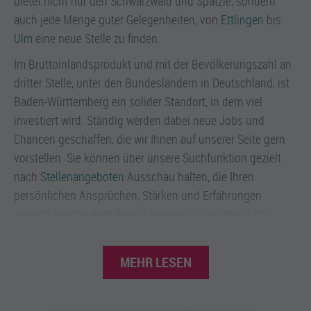
bietet nicht nur den Schwarzwald und Spätzle, sondern
auch jede Menge guter Gelegenheiten, von
Ettlingen
bis
Ulm
eine neue Stelle zu finden.
Im Bruttoinlandsprodukt und mit der Bevölkerungszahl an
dritter Stelle, unter den Bundesländern in Deutschland, ist
Baden-Württemberg ein solider Standort, in dem viel
investiert wird. Ständig werden dabei neue Jobs und
Chancen geschaffen, die wir Ihnen auf unserer Seite gern
vorstellen. Sie können über unsere Suchfunktion gezielt
nach
Stellenangeboten
Ausschau halten, die Ihren
persönlichen Ansprüchen, Stärken und Erfahrungen
gerecht werden oder aber in regionaler Sortierung das
breite Angebot nutzen, dass in Ihrem persönlichen Umfeld
zur Verfügung steht. Wählen Sie dazu die passende Region
MEHR LESEN
– zum Beispiel
Pforzheim
oder
Reutlingen
– und Sie
erhalten einen raschen Überblick über offene Arbeitsstellen
im Umfeld der genannten Stadt.