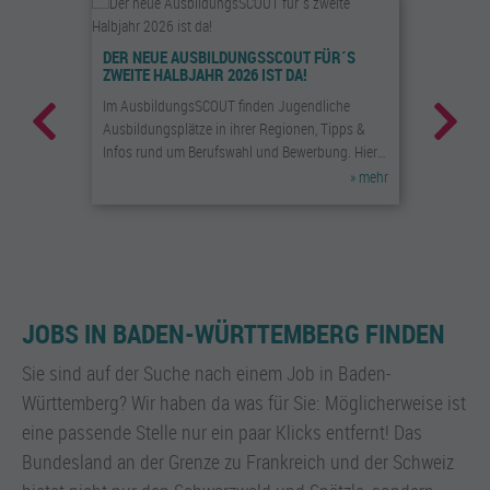
WELTFR
DER NEUE AUSBILDUNGSSCOUT FÜR´S
ZWEITE HALBJAHR 2026 IST DA!
ndwerks
Was hat
en die
Im AusbildungsSCOUT finden Jugendliche
auf sic
Ausbildungsplätze in ihrer Regionen, Tipps &
gefeiert
Infos rund um Berufswahl und Bewerbung. Hier
»
mehr
geht´s zum Download!
»
mehr
JOBS IN BADEN-WÜRTTEMBERG FINDEN
Sie sind auf der Suche nach einem Job in Baden-
Württemberg? Wir haben da was für Sie: Möglicherweise ist
eine passende Stelle nur ein paar Klicks entfernt! Das
Bundesland an der Grenze zu Frankreich und der Schweiz