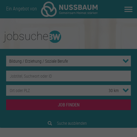
Ein Angebot von
JOB FINDEN
Suche ausblenden