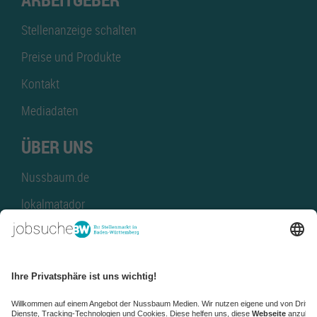
Stellenanzeige schalten
Preise und Produkte
Kontakt
Mediadaten
ÜBER UNS
Nussbaum.de
lokalmatador
kaufinBW
Nussbaum Club
NussbaumID
Nussbaum Medien