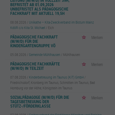
LEITUNG (M/W/D) IN VOLLZEIT 39H,
BEFRISTET AB 01.09.2026
UNBEFRISTET ALS PÄDAGOGISCHE
FACHKRAFT MIT AKTUELL 19,5H
08.08.2026 /
Unikathe – Kita-Zweckverband im Bistum Mainz
KdöR c/o Kita St. Michael
/ Eich
PÄDAGOGISCHE FACHKRAFT
Merken
(M/W/D) FÜR DIE
KINDERGARTENGRUPPE VÖ
05.08.2026 /
Gemeinde Mühlhausen
/ Mühlhausen
PÄDAGOGISCHE FACHKRÄFTE
Merken
(M/W/D) IN TEILZEIT
07.08.2026 /
Kinderbetreuung im Taunus (KiT) GmbH
/
Friedrichsdorf, Kronberg im Taunus, Schmitten im Taunus, Bad
Homburg vor der Höhe, Königstein im Taunus
SOZIALPÄDAGOGE (M/W/D) FÜR DIE
Merken
TAGESBETREUUNG DER
STÜTZ-/FÖRDERKLASSE
07.08.2026 /
Caritasverband der Erzdiözese München und Freising