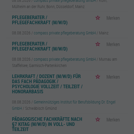
08.08.2026 /
compass private pflegeberatung GmbH
/ Köln,
Mülheim an der Ruhr, Bonn, Düsseldorf, Mainz
PFLEGEBERATER /
Merken
PFLEGEFACHKRAFT (M/W/D)
08.08.2026 /
compass private pflegeberatung GmbH
/ Mainz
PFLEGEBERATER /
Merken
PFLEGEFACHKRAFT (M/W/D)
08.08.2026 /
compass private pflegeberatung GmbH
/ Murnau am
Staffelsee, Garmisch-Partenkirchen
LEHRKRAFT / DOZENT (M/W/D) FÜR
Merken
DAS FACH PÄDAGOGIK /
PSYCHOLOGIE VOLLZEIT / TEILZEIT /
HONORARBASIS
08.08.2026 /
Gemeinnütziges Institut für Berufsbildung Dr. Engel
GmbH
/ Schwäbisch Gmünd
PÄDAGOGISCHE FACHKRÄFTE NACH
Merken
§7 KITAG (M/W/D) IN VOLL- UND
TEILZEIT