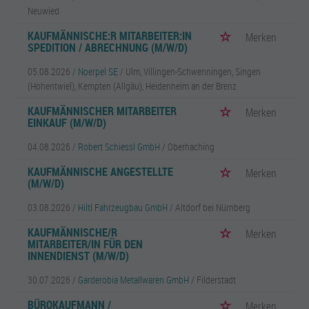
Neuwied
KAUFMÄNNISCHE:R MITARBEITER:IN
Merken
SPEDITION / ABRECHNUNG (M/W/D)
05.08.2026 /
Noerpel SE
/ Ulm, Villingen-Schwenningen, Singen
(Hohentwiel), Kempten (Allgäu), Heidenheim an der Brenz
KAUFMÄNNISCHER MITARBEITER
Merken
EINKAUF (M/W/D)
04.08.2026 /
Robert Schiessl GmbH
/ Oberhaching
KAUFMÄNNISCHE ANGESTELLTE
Merken
(M/W/D)
03.08.2026 /
Hiltl Fahrzeugbau GmbH
/ Altdorf bei Nürnberg
KAUFMÄNNISCHE/R
Merken
MITARBEITER/IN FÜR DEN
INNENDIENST (M/W/D)
30.07.2026 /
Garderobia Metallwaren GmbH
/ Filderstadt
BÜROKAUFMANN /
Merken