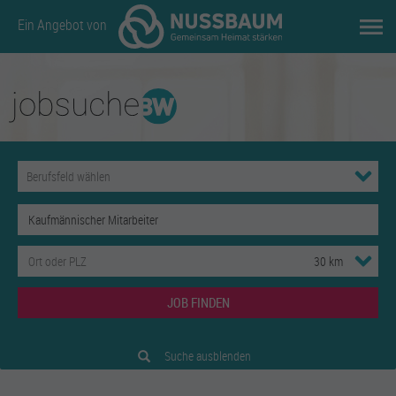
Ein Angebot von
JOB FINDEN
Suche ausblenden