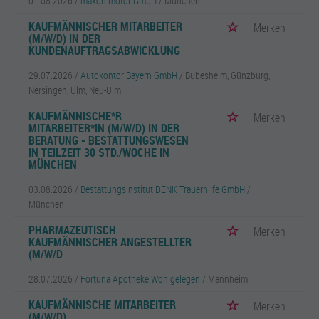
01.08.2026 /
maxon motor GmbH
/ München
KAUFMÄNNISCHER MITARBEITER
Merken
(M/W/D) IN DER
KUNDENAUFTRAGSABWICKLUNG
29.07.2026 /
Autokontor Bayern GmbH
/ Bubesheim, Günzburg,
Nersingen, Ulm, Neu-Ulm
KAUFMÄNNISCHE*R
Merken
MITARBEITER*IN (M/W/D) IN DER
BERATUNG - BESTATTUNGSWESEN
IN TEILZEIT 30 STD./WOCHE IN
MÜNCHEN
03.08.2026 /
Bestattungsinstitut DENK Trauerhilfe GmbH
/
München
PHARMAZEUTISCH
Merken
KAUFMÄNNISCHER ANGESTELLTER
(M/W/D
28.07.2026 /
Fortuna Apotheke Wohlgelegen
/ Mannheim
KAUFMÄNNISCHE MITARBEITER
Merken
(M/W/D)