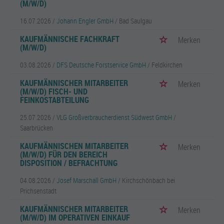
(M/W/D)
16.07.2026 /
Johann Engler GmbH
/ Bad Saulgau
KAUFMÄNNISCHE FACHKRAFT
Merken
(M/W/D)
03.08.2026 /
DFS Deutsche Forstservice GmbH
/ Feldkirchen
KAUFMÄNNISCHER MITARBEITER
Merken
(M/W/D) FISCH- UND
FEINKOSTABTEILUNG
25.07.2026 /
VLG Großverbraucherdienst Südwest GmbH
/
Saarbrücken
KAUFMÄNNISCHEN MITARBEITER
Merken
(M/W/D) FÜR DEN BEREICH
DISPOSITION / BEFRACHTUNG
04.08.2026 /
Josef Marschall GmbH
/ Kirchschönbach bei
Prichsenstadt
KAUFMÄNNISCHER MITARBEITER
Merken
(M/W/D) IM OPERATIVEN EINKAUF