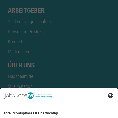
ARBEITGEBER
Stellenanzeige schalten
Preise und Produkte
Kontakt
Mediadaten
ÜBER UNS
Nussbaum.de
lokalmatador
kaufinBW
Nussbaum Club
NussbaumID