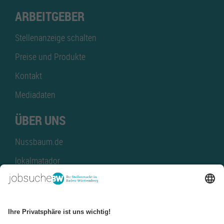
ARBEITGEBER
Stellenanzeige schalten
Preise und Produkte
Kontakt
Mediadaten
ÜBER UNS
Nussbaum.de
lokalmatador
kaufinBW
Nussbaum Club
NussbaumID