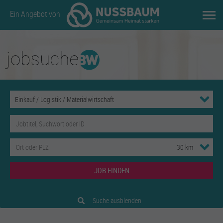
Ein Angebot von
JOB FINDEN
Suche ausblenden