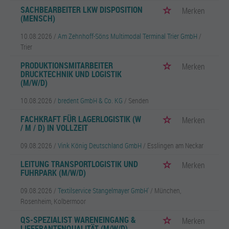
SACHBEARBEITER LKW DISPOSITION
Merken
(MENSCH)
10.08.2026 /
Am Zehnhoff-Söns Multimodal Terminal Trier GmbH
/
Trier
PRODUKTIONSMITARBEITER
Merken
DRUCKTECHNIK UND LOGISTIK
(M/W/D)
10.08.2026 /
bredent GmbH & Co. KG
/ Senden
FACHKRAFT FÜR LAGERLOGISTIK (W
Merken
/ M / D) IN VOLLZEIT
09.08.2026 /
Vink König Deutschland GmbH
/ Esslingen am Neckar
LEITUNG TRANSPORTLOGISTIK UND
Merken
FUHRPARK (M/W/D)
09.08.2026 /
Textilservice Stangelmayer GmbH'
/ München,
Rosenheim, Kolbermoor
QS-SPEZIALIST WARENEINGANG &
Merken
LIEFERANTENQUALITÄT (M/W/D)