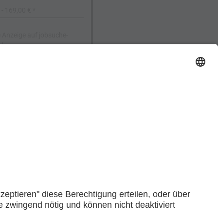
- 169,00 € *
e Anzeige auf jobsuche-
de
 individuelles Anzeigenlayout
 erstellen Ihre professionelle
eige