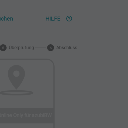
buchen
HILFE
help_outline
Überprüfung
Abschluss
5
6
Online Only für azubiBW