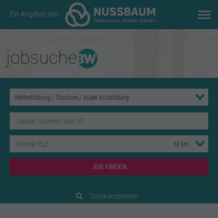
Ein Angebot von
JOB FINDEN
Suche ausblenden