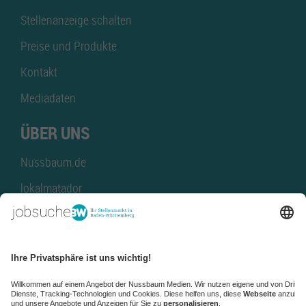
Stellenanzeige schalten
Preise und Produkte
Kontakt
Mediadaten
ÜBER UNS
Nussbaum.de
lokalmatador
kaufinBW
Nussbaum Club
NussbaumID
Nussbaum Medien