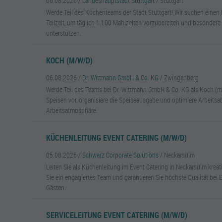
06.08.2026 /
Landeshauptstadt Stuttgart
/ Stuttgart
Werde Teil des Küchenteams der Stadt Stuttgart! Wir suchen eine
Teilzeit, um täglich 1.100 Mahlzeiten vorzubereiten und besondere
unterstützen.
KOCH (M/W/D)
06.08.2026 /
Dr. Wittmann GmbH & Co. KG
/ Zwingenberg
Werde Teil des Teams bei Dr. Wittmann GmbH & Co. KG als Koch (m/
Speisen vor, organisiere die Speiseausgabe und optimiere Arbeitsa
Arbeitsatmosphäre.
KÜCHENLEITUNG EVENT CATERING (M/W/D)
05.08.2026 /
Schwarz Corporate Solutions
/ Neckarsulm
Leiten Sie als Küchenleitung im Event Catering in Neckarsulm krea
Sie ein engagiertes Team und garantieren Sie höchste Qualität bei
Gästen.
SERVICELEITUNG EVENT CATERING (M/W/D)