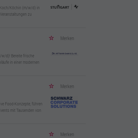
n Koch/Köchin (m/w/d) in
 Veranstaltungen zu
Merken
w/d)! Bereite frische
bläufe in einer modernen
Merken
tive Food-Konzepte, führen
 Events mit Tausenden von
Merken