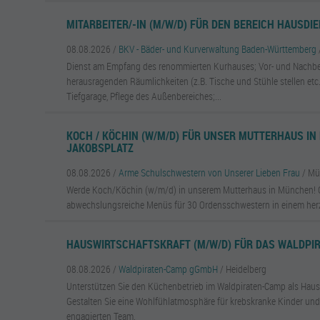
MITARBEITER/-IN (M/W/D) FÜR DEN BEREICH HAUSDI
08.08.2026 /
BKV - Bäder- und Kurverwaltung Baden-Württemberg
Dienst am Empfang des renommierten Kurhauses; Vor- und Nachbe
herausragenden Räumlichkeiten (z.B. Tische und Stühle stellen etc.
Tiefgarage, Pflege des Außenbereiches;...
KOCH / KÖCHIN (W/M/D) FÜR UNSER MUTTERHAUS IN
JAKOBSPLATZ
08.08.2026 /
Arme Schulschwestern von Unserer Lieben Frau
/ M
Werde Koch/Köchin (w/m/d) in unserem Mutterhaus in München! G
abwechslungsreiche Menüs für 30 Ordensschwestern in einem her
HAUSWIRTSCHAFTSKRAFT (M/W/D) FÜR DAS WALDPI
08.08.2026 /
Waldpiraten-Camp gGmbH
/ Heidelberg
Unterstützen Sie den Küchenbetrieb im Waldpiraten-Camp als Haus
Gestalten Sie eine Wohlfühlatmosphäre für krebskranke Kinder und
engagierten Team.