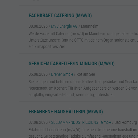
FACHKRAFT CATERING (M/W/D)
08.08.2026 /
MVV Energie AG
/ Mannheim
Werde Fachkraft Catering (m/w/d) in Mannheim und gestalte die ku
Unterstütze unsere Kantine OTTO mit deinem Organisationstalent u
ein klimapositives Ziel.
SERVICEMITARBEITER/IN MINIJOB (M/W/D)
05.08.2026 /
Dreher GmbH
/ Rot am See
Sie reinigen und befüllen unsere Kaffee-, Kaltgetränke- und Snacka
Neuenstadt am Kocher; Für Ihren Aufgabenbereich werden Sie von 
sorgfältig eingearbeitet und, wenn nötig, unterstützt;...
ERFAHRENE HAUSHÄLTERIN (M/W/D)
07.08.2026 /
SEEDAMM-INDUSTRIEDIENST GmbH
/ Bad Homburg 
Erfahrene Haushälterin (m/w/d) für einen Unternehmerhaushalt im
gesucht. Selbstständige Tätigkeit, umfasend Haushaltspflege und