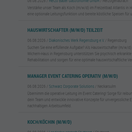
06.08.2026 /
Herzo Bäder Gastronomie GmbH
/ Herzogenaurach
Verstärke unser Team als Koch (m/w/d) im Freizeitbad Atlantis i
eine optionale Leitungsfunktion und bereite köstliche Speisen für 
HAUSWIRTSCHAFTER (M/W/D) TEILZEIT
06.08.2026 /
Diakonisches Werk Regensburg e.V.
/ Regensburg
Suchen Sie eine erfüllende Aufgabe? Als Hauswirtschafter (m/w/d)
Wichern-Haus in Regensburg unterstützen Sie psychisch erkrankte
Rehabilitation und sorgen für eine optimale hauswirtschaftliche V
MANAGER EVENT CATERING OPERATIV (M/W/D)
06.08.2026 /
Schwarz Corporate Solutions
/ Neckarsulm
Übernimm die operative Leitung im Event Catering! Sorge für reibu
dein Team und entwickle innovative Konzepte für unvergessliche 
nachhaltigen Arbeitsumfeld.
KOCH/KÖCHIN (M/W/D)