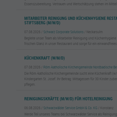
Essenszubereitung. Vertrauen und Wertschätzung stehen im Mittel
MITARBEITER REINIGUNG UND KÜCHENHYGIENE RES
STIFTSBERG (M/W/D)
07.08.2026 /
Schwarz Corporate Solutions
/ Neckarsulm
Begleite unser Team als Mitarbeiter Reinigung und Küchenhygiene 
frischen Glanz in unser Restaurant und sorge für ein einwandfreies
KÜCHENKRAFT (W/M/D)
07.08.2026 /
Röm.-katholische Kirchengemeinde Nordbadische Be
Die Röm.-katholische Kirchengemeinde sucht eine Küchenkraft (w/m
Kindergarten St. Josef. Ihr Beitrag: Mittagessen für 30 Kinder zub
pflegen.
REINIGUNGSKRÄFTE (M/W/D) FÜR HOTELREINIGUNG
06.08.2026 /
Schwarzwälder Service GmbH & Co. KG
/ Konstanz
Werde Teil unseres Teams bei Schwarzwälder Service als Reinigungs