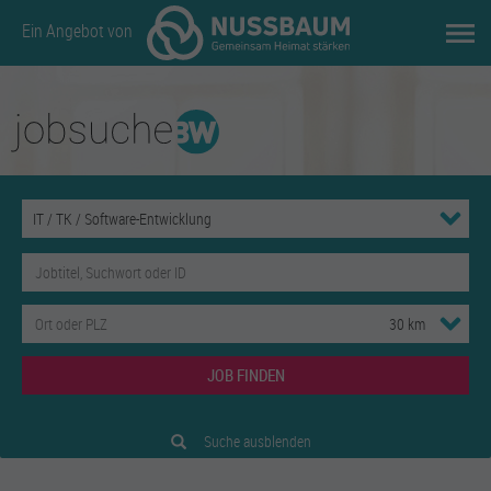
Ein Angebot von
JOB FINDEN
Suche ausblenden