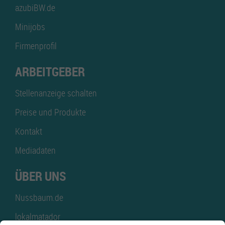
azubiBW.de
Minijobs
Firmenprofil
ARBEITGEBER
Stellenanzeige schalten
Preise und Produkte
Kontakt
Mediadaten
ÜBER UNS
Nussbaum.de
lokalmatador