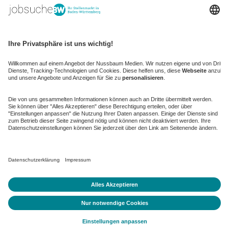
kaufinBW
Nussbaum Club
NussbaumID
Nussbaum Medien
de.jobble.org
AGB
Datenschutz
Datenschutz-Einstellungen ändern
Impressum