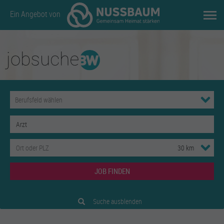
Ein Angebot von
JOB FINDEN
Suche ausblenden