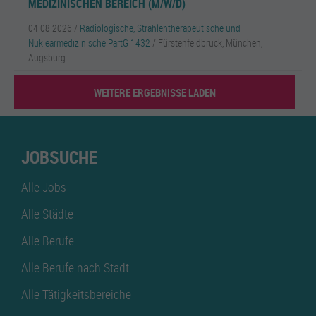
MEDIZINISCHEN BEREICH (M/W/D)
04.08.2026 /
Radiologische, Strahlentherapeutische und
Nuklearmedizinische PartG 1432
/ Fürstenfeldbruck, München,
Augsburg
WEITERE ERGEBNISSE LADEN
JOBSUCHE
Alle Jobs
Alle Städte
Alle Berufe
Alle Berufe nach Stadt
Alle Tätigkeitsbereiche