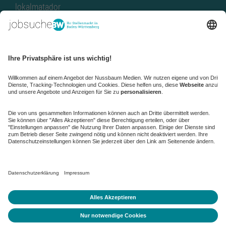
lokalmatador
kaufinBW
Nussbaum Club
NussbaumID
Nussbaum Medien
de.jobble.org
AGB
Datenschutz
Datenschutz-Einstellungen ändern