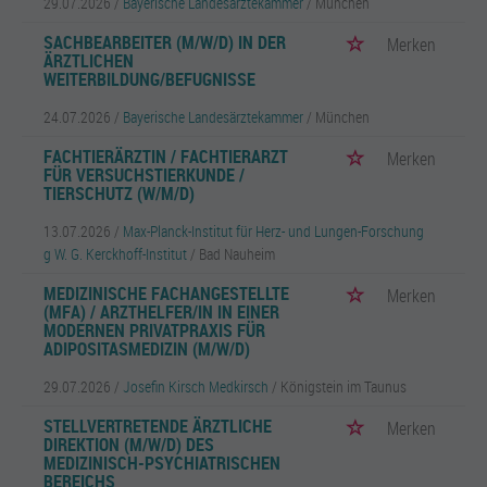
29.07.2026 /
Bayerische Landesärztekammer
/ München
SACHBEARBEITER (M/W/D) IN DER
Merken
ÄRZTLICHEN
WEITERBILDUNG/BEFUGNISSE
24.07.2026 /
Bayerische Landesärztekammer
/ München
FACHTIERÄRZTIN / FACHTIERARZT
Merken
FÜR VERSUCHSTIERKUNDE /
TIERSCHUTZ (W/M/D)
13.07.2026 /
Max-Planck-Institut für Herz- und Lungen-Forschung
g W. G. Kerckhoff-Institut
/ Bad Nauheim
MEDIZINISCHE FACHANGESTELLTE
Merken
(MFA) / ARZTHELFER/IN IN EINER
MODERNEN PRIVATPRAXIS FÜR
ADIPOSITASMEDIZIN (M/W/D)
29.07.2026 /
Josefin Kirsch Medkirsch
/ Königstein im Taunus
STELLVERTRETENDE ÄRZTLICHE
Merken
DIREKTION (M/W/D) DES
MEDIZINISCH-PSYCHIATRISCHEN
BEREICHS