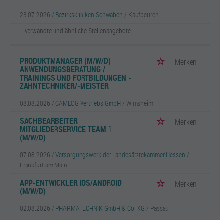
23.07.2026 /
Bezirkskliniken Schwaben
/ Kaufbeuren
verwandte und ähnliche Stellenangebote
PRODUKTMANAGER (M/W/D)
Merken
ANWENDUNGSBERATUNG /
TRAININGS UND FORTBILDUNGEN -
ZAHNTECHNIKER/-MEISTER
08.08.2026 /
CAMLOG Vertriebs GmbH
/ Wimsheim
SACHBEARBEITER
Merken
MITGLIEDERSERVICE TEAM 1
(M/W/D)
07.08.2026 /
Versorgungswerk der Landesärztekammer Hessen
/
Frankfurt am Main
APP-ENTWICKLER IOS/ANDROID
Merken
(M/W/D)
02.08.2026 /
PHARMATECHNIK GmbH & Co. KG
/ Passau