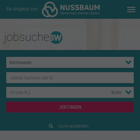
Ein Angebot von
JOB FINDEN
Suche ausblenden