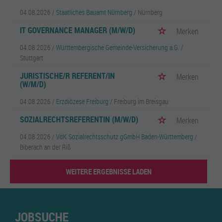
04.08.2026 /
Staatliches Bauamt Nürnberg
/ Nürnberg
IT GOVERNANCE MANAGER (M/W/D)
Merken
04.08.2026 /
Württembergische Gemeinde-Versicherung a.G.
/
Stuttgart
JURISTISCHE/R REFERENT/IN
Merken
(W/M/D)
04.08.2026 /
Erzdiözese Freiburg
/ Freiburg im Breisgau
SOZIALRECHTSREFERENTIN (M/W/D)
Merken
04.08.2026 /
VdK Sozialrechtsschutz gGmbH Baden-Württemberg
/
Biberach an der Riß
WEITERE ERGEBNISSE LADEN
JOBSUCHE