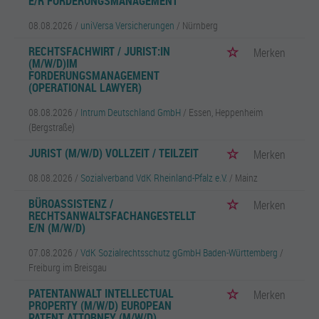
E/R FORDERUNGSMANAGEMENT
08.08.2026 /
uniVersa Versicherungen
/ Nürnberg
RECHTSFACHWIRT / JURIST:IN
Merken
(M/W/D)IM
FORDERUNGSMANAGEMENT
(OPERATIONAL LAWYER)
08.08.2026 /
Intrum Deutschland GmbH
/ Essen, Heppenheim
(Bergstraße)
JURIST (M/W/D) VOLLZEIT / TEILZEIT
Merken
08.08.2026 /
Sozialverband VdK Rheinland-Pfalz e.V.
/ Mainz
BÜROASSISTENZ /
Merken
RECHTSANWALTSFACHANGESTELLT
E/N (M/W/D)
07.08.2026 /
VdK Sozialrechtsschutz gGmbH Baden-Württemberg
/
Freiburg im Breisgau
PATENTANWALT INTELLECTUAL
Merken
PROPERTY (M/W/D) EUROPEAN
PATENT ATTORNEY (M/W/D)