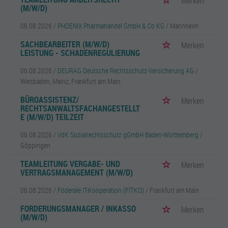
Merken
(M/W/D)
06.08.2026 /
PHOENIX Pharmahandel GmbH & Co KG
/ Mannheim
SACHBEARBEITER (M/W/D)
Merken
LEISTUNG - SCHADENREGULIERUNG
06.08.2026 /
DEURAG Deutsche Rechtsschutz-Versicherung AG
/
Wiesbaden, Mainz, Frankfurt am Main
BÜROASSISTENZ/
Merken
RECHTSANWALTSFACHANGESTELLT
E (M/W/D) TEILZEIT
06.08.2026 /
VdK Sozialrechtsschutz gGmbH Baden-Württemberg
/
Göppingen
TEAMLEITUNG VERGABE- UND
Merken
VERTRAGSMANAGEMENT (M/W/D)
06.08.2026 /
Föderale IT-Kooperation (FITKO)
/ Frankfurt am Main
FORDERUNGSMANAGER / INKASSO
Merken
(M/W/D)