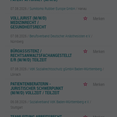
07.08.2026 /
Sumitomo Rubber Europe GmbH
/ Hanau
VOLLJURIST (M/W/D)
Merken
MEDIZINRECHT /
GESUNDHEITSRECHT
07.08.2026 /
Berufsverband Deutscher Anästhesisten e.V.
/
Nürnberg
BÜROASSISTENZ /
Merken
RECHTSANWALTSFACHANGESTELLT
E/R (M/W/D) TEILZEIT
07.08.2026 /
VdK Sozialrechtsschutz gGmbH Baden-Württemberg
/
Lörrach
PATIENTENBERATERIN -
Merken
JURISTISCHER SCHWERPUNKT
(M/W/D) VOLLZEIT / TEILZEIT
06.08.2026 /
Sozialverband VdK Baden-Württemberg e.V.
/
Stuttgart
TEAMLEITUNG ARBEITSRECHT