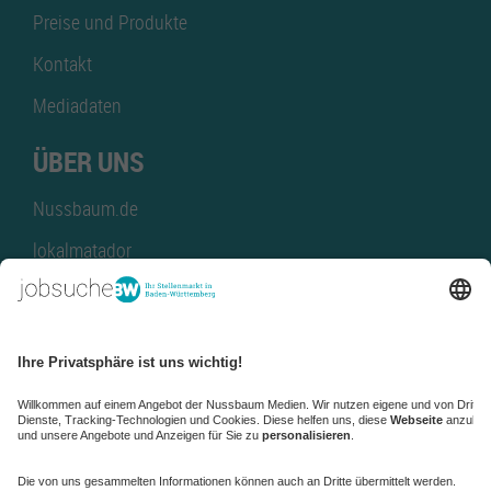
Preise und Produkte
Kontakt
Mediadaten
ÜBER UNS
Nussbaum.de
lokalmatador
kaufinBW
Nussbaum Club
NussbaumID
Nussbaum Medien