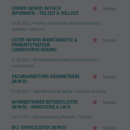
LEHRER (M/W/D) IM FACH
Merken
INFORMATIK - TEILZEIT & VOLLZEIT
06.08.2026 /
Phorms Josef-Schwarz-Schule in Erlenbach /
Heilbronn
/ Heilbronn
LEITER (M/W/D) MARKTANALYSE &
Merken
PRODUKTSTRATEGIE
LEBENSVERSICHERUNG
07.08.2026 /
Württembergische Lebensversicherung AG
/
Kornwestheim
SACHBEARBEITUNG EIGENBETRIEBE
Merken
(M/W/D)
05.08.2026 /
Stadt Remseck am Neckar
/ Remseck am Neckar
MITARBEITENDER BETRIEBSLEITER
Merken
(M/W/D) - KAROSSERIE & LACK
24.07.2026 /
Personalberatung-Blumrodt
/ Stuttgart
KFZ-SERVICELEITER (M/W/D)
Merken