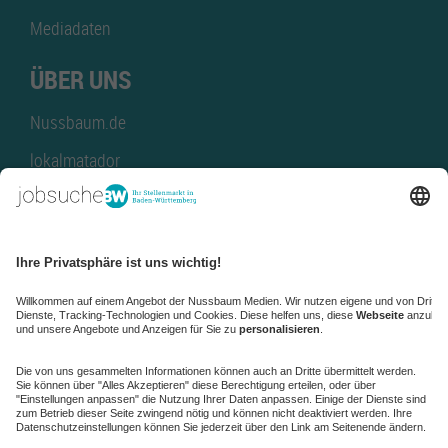
Mediadaten
ÜBER UNS
Nussbaum.de
lokalmatador
kaufinBW
Nussbaum Club
NussbaumID
Nussbaum Medien
de.jobble.org