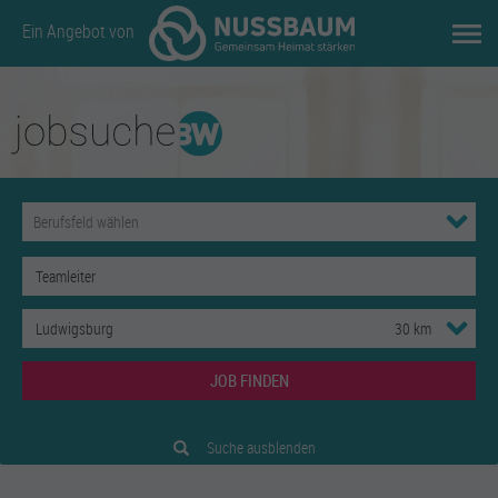
Ein Angebot von
JOB FINDEN
Suche ausblenden