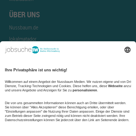
ÜBER UNS
Nussbaum.de
lokalmatador
kaufinBW
Nussbaum Club
NussbaumID
Nussbaum Medien
de.jobble.org