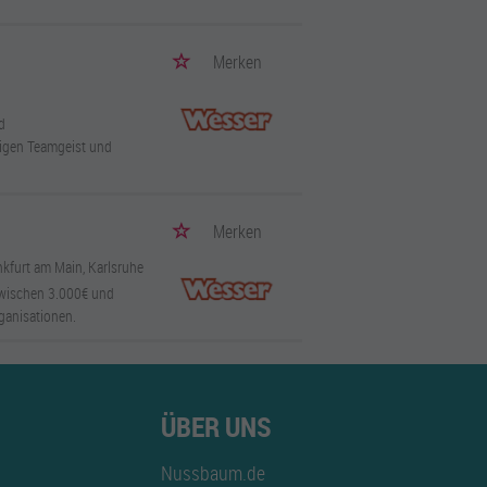
Merken
d
tigen Teamgeist und
Merken
nkfurt am Main, Karlsruhe
zwischen 3.000€ und
rganisationen.
ÜBER UNS
Nussbaum.de