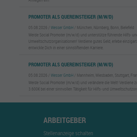
PROMOTER ALS QUEREINSTEIGER (M/W/D)
05.08.2026 /
Wesser GmbH
/ München, Nürnberg, Bonn, Bielefeld
Werde Social Promoter (m/w/d) und unterstütze führende Hilfs- un
Umweltschutzorganisationen! Verdiene gutes Geld, erlebe einzigar
entwickle Dich in einer sinnstiftenden Karriere.
PROMOTER ALS QUEREINSTEIGER (M/W/D)
05.08.2026 /
Wesser GmbH
/ Mannheim, Wiesbaden, Stuttgart, Fra
Werde Social Promoter (m/w/d) und verändere die Welt! Verdiene 
3.600€ bei einer sinnvollen Tätigkeit für Hilfs- und Umweltschutzo
ARBEITGEBER
Stellenanzeige schalten