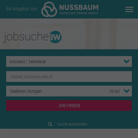
Ein Angebot von
JOB FINDEN
Suche ausblenden