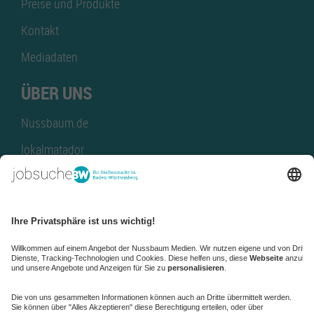
Preise und Produkte
Kontakt
Mediadaten
ÜBER UNS
Nussbaum.de
lokalmatador
kaufinBW
Nussbaum Club
NussbaumID
Nussbaum Medien