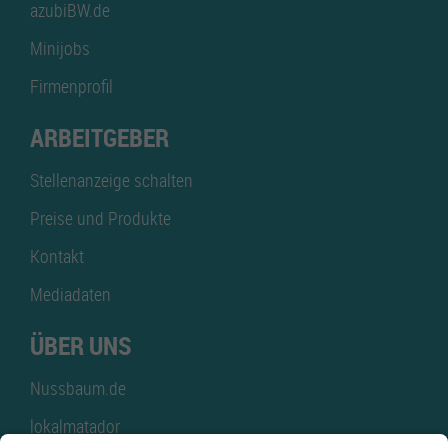
azubiBW.de
Minijobs
Firmenprofil
ARBEITGEBER
Stellenanzeige schalten
Preise und Produkte
Kontakt
Mediadaten
ÜBER UNS
Nussbaum.de
lokalmatador