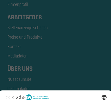
Firmenprofil
ARBEITGEBER
Stellenanzeige schalten
Preise und Produkte
Kontakt
Mediadaten
ÜBER UNS
Nussbaum.de
lokalmatador
kaufinBW
Nussbaum Club