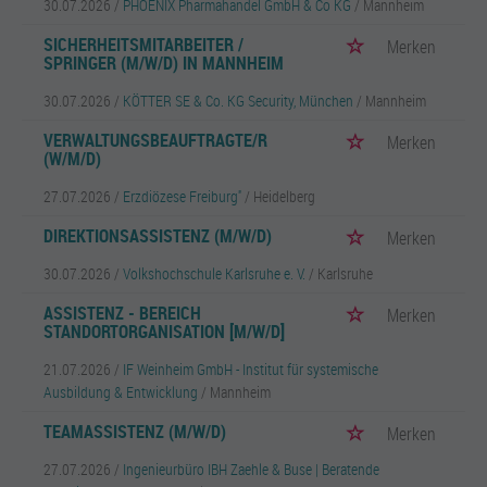
30.07.2026 /
PHOENIX Pharmahandel GmbH & Co KG
/ Mannheim
SICHERHEITSMITARBEITER /
Merken
SPRINGER (M/W/D) IN MANNHEIM
30.07.2026 /
KÖTTER SE & Co. KG Security, München
/ Mannheim
VERWALTUNGSBEAUFTRAGTE/R
Merken
(W/M/D)
27.07.2026 /
Erzdiözese Freiburg''
/ Heidelberg
DIREKTIONSASSISTENZ (M/W/D)
Merken
30.07.2026 /
Volkshochschule Karlsruhe e. V.
/ Karlsruhe
ASSISTENZ - BEREICH
Merken
STANDORTORGANISATION [M/W/D]
21.07.2026 /
IF Weinheim GmbH - Institut für systemische
Ausbildung & Entwicklung
/ Mannheim
TEAMASSISTENZ (M/W/D)
Merken
27.07.2026 /
Ingenieurbüro IBH Zaehle & Buse | Beratende