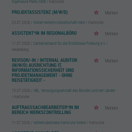
Ingenieure PartG mbB
/ Karlsruhe
PROJEKTASSISTENZ (M/W/D)
Merken
23.07.2026 /
Albtal-Verkehrs-Gesellschaft mbH
/ Karlsruhe
ASSISTENT*IN IM REGIONALBÜRO
Merken
11.07.2026 /
Caritasverband für die Erzdiözese Freiburg e.V.
/
Heidelberg
REVISOR/-IN / INTERNAL AUDITOR
Merken
(M/W/D) AUSRICHTUNG IT,
INFORMATIONSSICHERHEIT UND
PROJEKTMANAGEMENT - OHNE
REISETÄTIGKEIT -
15.07.2026 /
VBL. Versorgungsanstalt des Bundes und der Länder
/ Karlsruhe
AUFTRAGSSACHBEARBEITER*IN IM
Merken
BEREICH WERKSCONTROLLING
11.07.2026 /
Verkehrsbetriebe Karlsruhe GmbH
/ Karlsruhe