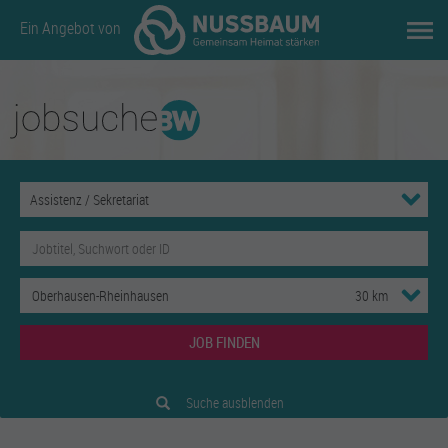
Ein Angebot von
JOB FINDEN
Suche ausblenden