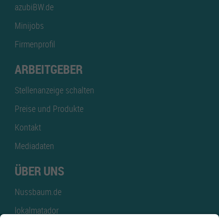
azubiBW.de
Minijobs
Firmenprofil
ARBEITGEBER
Stellenanzeige schalten
Preise und Produkte
Kontakt
Mediadaten
ÜBER UNS
Nussbaum.de
lokalmatador