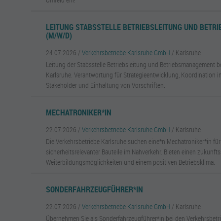
LEITUNG STABSSTELLE BETRIEBSLEITUNG UND BET
(M/W/D)
24.07.2026 /
Verkehrsbetriebe Karlsruhe GmbH
/ Karlsruhe
Leitung der Stabsstelle Betriebsleitung und Betriebsmanagement b
Karlsruhe. Verantwortung für Strategieentwicklung, Koordination i
Stakeholder und Einhaltung von Vorschriften.
MECHATRONIKER*IN
22.07.2026 /
Verkehrsbetriebe Karlsruhe GmbH
/ Karlsruhe
Die Verkehrsbetriebe Karlsruhe suchen eine*n Mechatroniker*in fü
sicherheitsrelevanter Bauteile im Nahverkehr. Bieten einen zukunfts
Weiterbildungsmöglichkeiten und einem positiven Betriebsklima.
SONDERFAHRZEUGFÜHRER*IN
22.07.2026 /
Verkehrsbetriebe Karlsruhe GmbH
/ Karlsruhe
Übernehmen Sie als Sonderfahrzeugführer*in bei den Verkehrsbetr