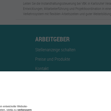
Leiten Sie die Instandhaltungssteuerung bei VBK in Karlsruhe! Vera
Entwicklungen, Mitarbeiterführung und Projektkoordination in ei
Verkehrssystem mit flexiblen Arbeitszeiten und guter Weiterbildung
ARBEITGEBER
Stellenanzeige schalten
Preise und Produkte
Kontakt
Mediadaten