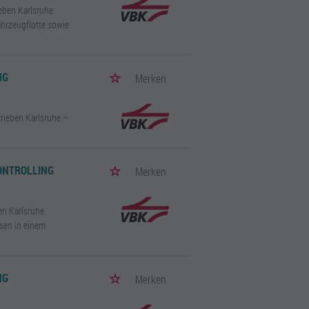
eben Karlsruhe.
ahrzeugflotte sowie
NG
Merken
trieben Karlsruhe –
ONTROLLING
Merken
en Karlsruhe.
sen in einem
NG
Merken