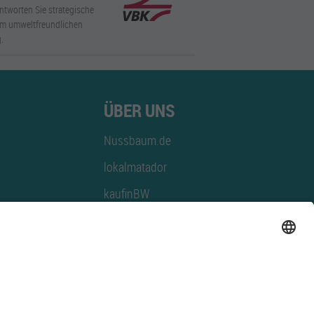
ntworten Sie strategische
nem umweltfreundlichen
.
ÜBER UNS
Nussbaum.de
lokalmatador
kaufinBW
Nussbaum Club
NussbaumID
Nussbaum Medien