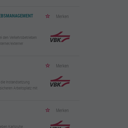
RIEBSMANAGEMENT
Merken
ei den Verkehrsbetrieben
nterner/externer
Merken
r die Instandsetzung
sicheren Arbeitsplatz mit
Merken
ieben Karlsruhe