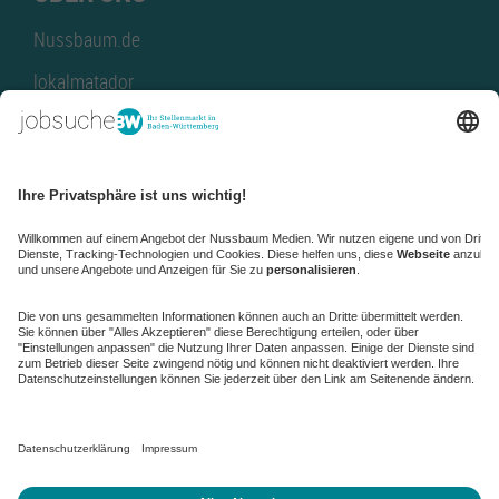
Nussbaum.de
lokalmatador
kaufinBW
Nussbaum Club
NussbaumID
Nussbaum Medien
de.jobble.org
AGB