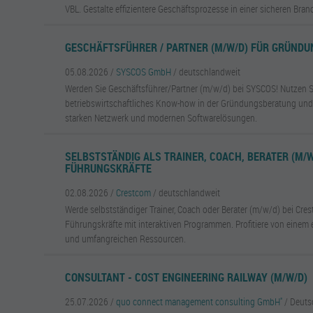
VBL. Gestalte effizientere Geschäftsprozesse in einer sicheren Bran
GESCHÄFTSFÜHRER / PARTNER (M/W/D) FÜR GRÜND
05.08.2026 /
SYSCOS GmbH
/ deutschlandweit
Werden Sie Geschäftsführer/Partner (m/w/d) bei SYSCOS! Nutzen Si
betriebswirtschaftliches Know-how in der Gründungsberatung und 
starken Netzwerk und modernen Softwarelösungen.
SELBSTSTÄNDIG ALS TRAINER, COACH, BERATER (M/W
FÜHRUNGSKRÄFTE
02.08.2026 /
Crestcom
/ deutschlandweit
Werde selbstständiger Trainer, Coach oder Berater (m/w/d) bei Cre
Führungskräfte mit interaktiven Programmen. Profitiere von einem
und umfangreichen Ressourcen.
CONSULTANT - COST ENGINEERING RAILWAY (M/W/D)
25.07.2026 /
quo connect management consulting GmbH''
/ Deuts