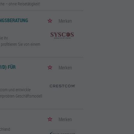
che – ohne Reisetätigkeit!
UNGSBERATUNG
Merken
e Ihr
profitieren Sie von einem
/D) FÜR
Merken
stcom und entwickle
 erprobten Geschäftsmodell
Merken
chland