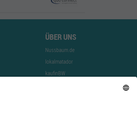
ÜBER UNS
Nussbaum.de
lokalmatador
kaufinBW
Nussbaum Club
NussbaumID
Nussbaum Medien