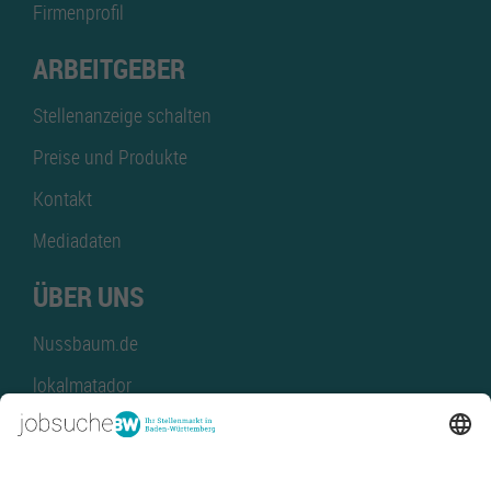
Firmenprofil
ARBEITGEBER
Stellenanzeige schalten
Preise und Produkte
Kontakt
Mediadaten
ÜBER UNS
Nussbaum.de
lokalmatador
kaufinBW
Nussbaum Club