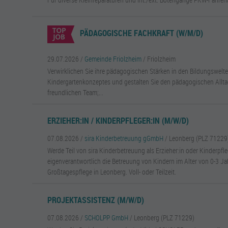
PÄDAGOGISCHE FACHKRAFT (W/M/D)
29.07.2026 /
Gemeinde Friolzheim
/ Friolzheim
Verwirklichen Sie ihre pädagogischen Stärken in den Bildungswelte
Kindergartenkonzeptes und gestalten Sie den pädagogischen Allt
freundlichen Team;...
ERZIEHER:IN / KINDERPFLEGER:IN (M/W/D)
07.08.2026 /
sira Kinderbetreuung gGmbH
/ Leonberg (PLZ 71229
Werde Teil von sira Kinderbetreuung als Erzieher:in oder Kinderpfle
eigenverantwortlich die Betreuung von Kindern im Alter von 0-3 J
Großtagespflege in Leonberg. Voll- oder Teilzeit.
PROJEKTASSISTENZ (M/W/D)
07.08.2026 /
SCHOLPP GmbH
/ Leonberg (PLZ 71229)