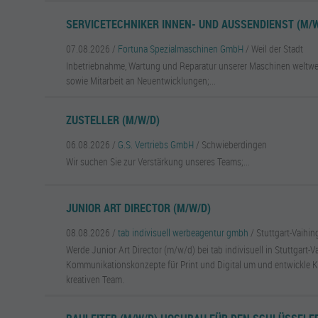
SERVICETECHNIKER INNEN- UND AUSSENDIENST (M/W
07.08.2026 /
Fortuna Spezialmaschinen GmbH
/ Weil der Stadt
Inbetriebnahme, Wartung und Reparatur unserer Maschinen weltw
sowie Mitarbeit an Neuentwicklungen;...
ZUSTELLER (M/W/D)
06.08.2026 /
G.S. Vertriebs GmbH
/ Schwieberdingen
Wir suchen Sie zur Verstärkung unseres Teams;...
JUNIOR ART DIRECTOR (M/W/D)
08.08.2026 /
tab indivisuell werbeagentur gmbh
/ Stuttgart-Vaihi
Werde Junior Art Director (m/w/d) bei tab indivisuell in Stuttgart-V
Kommunikationskonzepte für Print und Digital um und entwickle
kreativen Team.