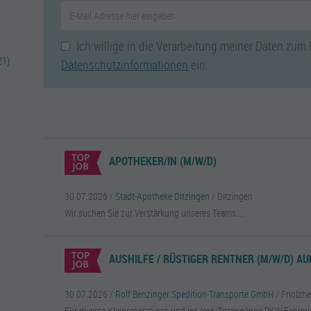
WAS KOSTET EINE STELLENANZEIGE IN
Ich willige in die Verarbeitung meiner Daten zum
Die Anzeigenschaltung einer
Online-Only-Stellenanzeig
21)
Datenschutzinformationen
ein.
jobsucheBW.de kostet netto 199,00 Euro für einen Zeit
Mitteilungsblätter, wie die des Nussbaum Verlags, zähl
lokalen/regionalen Medien in Baden-Württemberg. Nutz
eine
Printanzeige
in diesen Medien.
APOTHEKER/IN (M/W/D)
30.07.2026 /
Stadt-Apotheke Ditzingen
/ Ditzingen
Wir suchen Sie zur Verstärkung unseres Teams;...
AUSHILFE / RÜSTIGER RENTNER (M/W/D) AU
30.07.2026 /
Rolf Benzinger Spedition-Transporte GmbH
/ Friolzh
Für diverse Kleinreparaturen und int./ext. Botengänge PKW-Fahrerlau