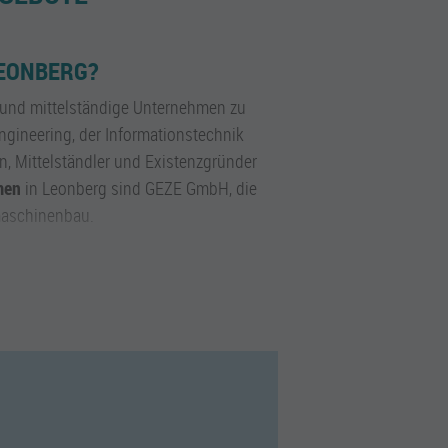
LEONBERG?
 und mittelständige Unternehmen zu
ngineering, der Informationstechnik
, Mittelständler und Existenzgründer
men
in Leonberg sind GEZE GmbH, die
maschinenbau.
ckler
,
Ingenieure
und weitere
 Logistiker, Einkäufer und Sales
N IN LEONBERG?
uktion und Engineering,
rmen. Darüber hinaus Maschinenbau,