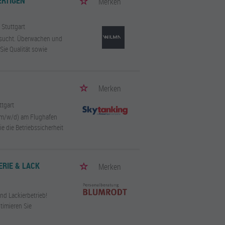
ERTIGEN
Merken
/ Stuttgart
esucht. Überwachen und
Sie Qualität sowie
Merken
ttgart
r (m/w/d) am Flughafen
e die Betriebssicherheit
ERIE & LACK
Merken
nd Lackierbetrieb!
timieren Sie