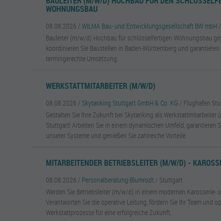
BAULEITER (M/W/D) HOCHBAU FÜR DEN SCHLÜSSELF
WOHNUNGSBAU
08.08.2026 /
WILMA Bau- und Entwicklungsgesellschaft BW mbH
Bauleiter (m/w/d) Hochbau für schlüsselfertigen Wohnungsbau g
koordinieren Sie Baustellen in Baden-Württemberg und garantieren 
termingerechte Umsetzung.
WERKSTATTMITARBEITER (M/W/D)
08.08.2026 /
Skytanking Stuttgart GmbH & Co. KG
/ Flughafen Stu
Gestalten Sie Ihre Zukunft bei Skytanking als Werkstattmitarbeite
Stuttgart! Arbeiten Sie in einem dynamischen Umfeld, garantieren Si
unserer Systeme und genießen Sie zahlreiche Vorteile.
MITARBEITENDER BETRIEBSLEITER (M/W/D) - KAROSS
08.08.2026 /
Personalberatung-Blumrodt
/ Stuttgart
Werden Sie Betriebsleiter (m/w/d) in einem modernen Karosserie- u
Verantworten Sie die operative Leitung, fördern Sie Ihr Team und op
Werkstattprozesse für eine erfolgreiche Zukunft.