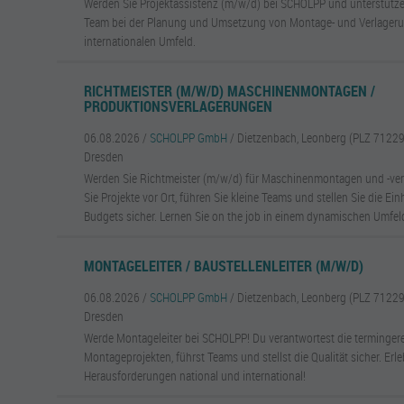
Werden Sie Projektassistenz (m/w/d) bei SCHOLPP und unterstütz
Team bei der Planung und Umsetzung von Montage- und Verlageru
internationalen Umfeld.
RICHTMEISTER (M/W/D) MASCHINENMONTAGEN /
PRODUKTIONSVERLAGERUNGEN
06.08.2026 /
SCHOLPP GmbH
/ Dietzenbach, Leonberg (PLZ 71229)
Dresden
Werden Sie Richtmeister (m/w/d) für Maschinenmontagen und -ver
Sie Projekte vor Ort, führen Sie kleine Teams und stellen Sie die E
Budgets sicher. Lernen Sie on the job in einem dynamischen Umfel
MONTAGELEITER / BAUSTELLENLEITER (M/W/D)
06.08.2026 /
SCHOLPP GmbH
/ Dietzenbach, Leonberg (PLZ 71229)
Dresden
Werde Montageleiter bei SCHOLPP! Du verantwortest die terminge
Montageprojekten, führst Teams und stellst die Qualität sicher. Er
Herausforderungen national und international!