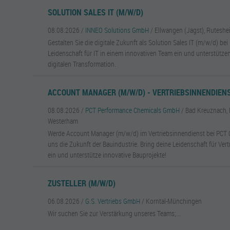
SOLUTION SALES IT (M/W/D)
08.08.2026 /
INNEO Solutions GmbH
/ Ellwangen (Jagst), Ruteshe
Gestalten Sie die digitale Zukunft als Solution Sales IT (m/w/d) bei
Leidenschaft für IT in einem innovativen Team ein und unterstütze
digitalen Transformation.
ACCOUNT MANAGER (M/W/D) - VERTRIEBSINNENDIEN
08.08.2026 /
PCT Performance Chemicals GmbH
/ Bad Kreuznach, 
Westerham
Werde Account Manager (m/w/d) im Vertriebsinnendienst bei PCT 
uns die Zukunft der Bauindustrie. Bring deine Leidenschaft für Ve
ein und unterstütze innovative Bauprojekte!
ZUSTELLER (M/W/D)
06.08.2026 /
G.S. Vertriebs GmbH
/ Korntal-Münchingen
Wir suchen Sie zur Verstärkung unseres Teams;...