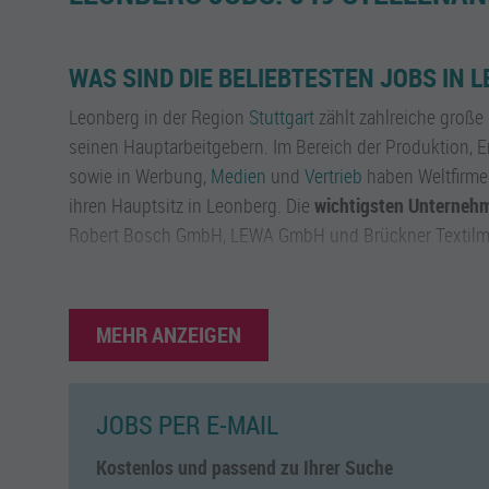
WAS SIND DIE BELIEBTESTEN JOBS IN 
Leonberg in der Region
Stuttgart
zählt zahlreiche große
seinen Hauptarbeitgebern. Im Bereich der Produktion, E
sowie in Werbung,
Medien
und
Vertrieb
haben Weltfirmen
ihren Hauptsitz in Leonberg. Die
wichtigsten Unterneh
Robert Bosch GmbH, LEWA GmbH und Brückner Textil
Zu den
beliebtesten Jobs
in Leonberg gehören
IT-Entwi
technische Berufe, Handwerker, Kaufmänner und -frauen,
MEHR ANZEIGEN
Mitarbeiter.
WAS SIND DIE BELIEBTESTEN BRANCHE
JOBS PER E-MAIL
Zu den beschäftigungsstarken Branchen zählt die Prod
Informationstechnik sowie
Marketing
- und Vertriebsfi
Kostenlos und passend zu Ihrer Suche
Automobilzulieferer und Logistik.