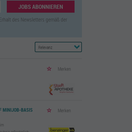
JOBS ABONNIEREN
 LEONBERG?
 Erhalt des Newsletters gemäß der
en
im Standard-Layout auf
raum von 30 Tagen. Amts- und private
en zu den reichweitenstärksten
en Sie deshalb auch
Merken
F MINIJOB-BASIS
Merken
eim
bnis erforderlich;...