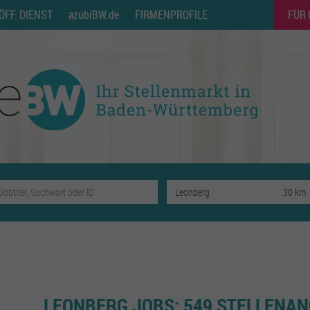
ÖFF. DIENST
azubiBW.de
FIRMENPROFILE
FÜR
LEONBERG JOBS:
549 STELLENA