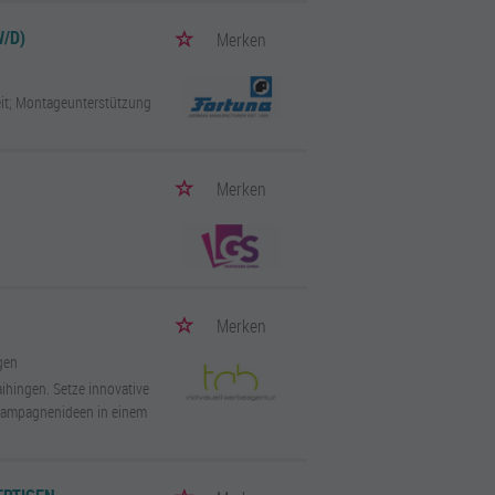
/D)
Merken
eit; Montageunterstützung
Merken
Merken
ngen
aihingen. Setze innovative
 Kampagnenideen in einem