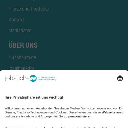
Preise und Produkte
Kontakt
Mediadaten
ÜBER UNS
Nussbaum.de
lokalmatador
kaufinBW
Nussbaum Club
NussbaumID
Nussbaum Medien