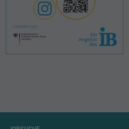
IB Berufliche Schulen Eislingen
Schulen-Eislingen@ib.de
https://eislingen.ib-schulen.de
07161 9841318
Stuttgarter Straße 92
73054 Eislingen/Fils
JOBSUCHE