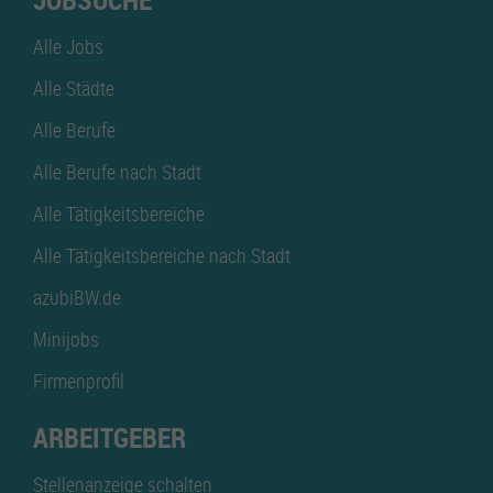
AKTUELLE JOBS (
1
)
Alle Jobs
Alle Städte
Freiwilliges Soziales Jahr
Wir suchen Sie zur Verstärkung unseres Teams;...
Alle Berufe
23.07.2026
Asperg
Alle Berufe nach Stadt
Alle Tätigkeitsbereiche
Alle Tätigkeitsbereiche nach Stadt
azubiBW.de
Minijobs
Firmenprofil
ARBEITGEBER
Stellenanzeige schalten