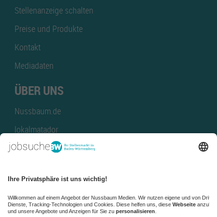
Stellenanzeige schalten
Preise und Produkte
Kontakt
Mediadaten
ÜBER UNS
Nussbaum.de
lokalmatador
kaufinBW
Nussbaum Club
NussbaumID
Nussbaum Medien