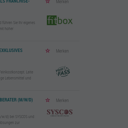
ALS FRANCHISE-
Merken
d führen Sie Ihr eigenes
mit hoher
EXKLUSIVES
Merken
Feinkostkonzept. Leite
tige Lebensmittel und
BERATER (M/W/D)
Merken
(m/w/d) bei SYSCOS und
elösungen zur