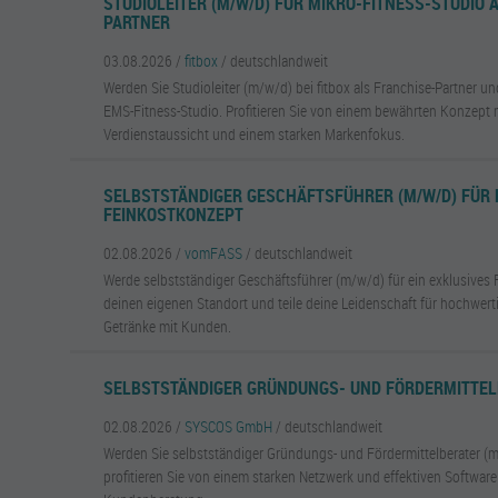
STUDIOLEITER (M/W/D) FÜR MIKRO-FITNESS-STUDIO 
PARTNER
03.08.2026 /
fitbox
/ deutschlandweit
Werden Sie Studioleiter (m/w/d) bei fitbox als Franchise-Partner un
EMS-Fitness-Studio. Profitieren Sie von einem bewährten Konzept 
Verdienstaussicht und einem starken Markenfokus.
SELBSTSTÄNDIGER GESCHÄFTSFÜHRER (M/W/D) FÜR 
FEINKOSTKONZEPT
02.08.2026 /
vomFASS
/ deutschlandweit
Werde selbstständiger Geschäftsführer (m/w/d) für ein exklusives 
deinen eigenen Standort und teile deine Leidenschaft für hochwer
Getränke mit Kunden.
SELBSTSTÄNDIGER GRÜNDUNGS- UND FÖRDERMITTEL
02.08.2026 /
SYSCOS GmbH
/ deutschlandweit
Werden Sie selbstständiger Gründungs- und Fördermittelberater 
profitieren Sie von einem starken Netzwerk und effektiven Softwar