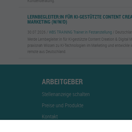
Kundenberatung.
LERNBEGLEITER:IN FÜR KI-GESTÜTZTE CONTENT CREA
MARKETING (W/W/D)
30.07.2026 /
WBS TRAINING Trainer:in Festanstellung
/ Deutschla
Werde Lernbegleiter:in für KI-gestützte Content Creation & Digital M
praxisnah Wissen zu KI-Technologien im Marketing und entwickle 
remote aus Deutschland.
ARBEITGEBER
Stellenanzeige schalten
Preise und Produkte
Kontakt
Mediadaten