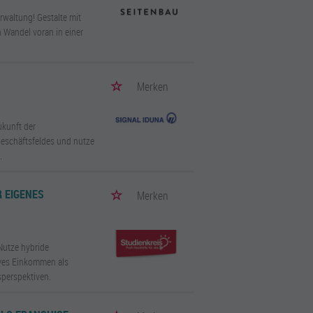
rwaltung! Gestalte mit
 Wandel voran in einer
Merken
kunft der
Geschäftsfeldes und nutze
.
R EIGENES
Merken
Nutze hybride
ives Einkommen als
perspektiven.