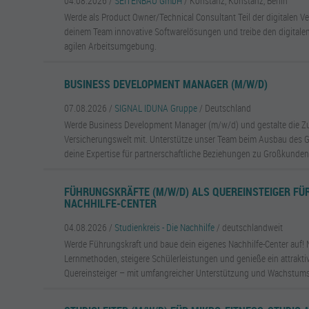
04.08.2026 /
SEITENBAU GmbH
/ Konstanz, Konstanz, Berlin
Werde als Product Owner/Technical Consultant Teil der digitalen Ve
deinem Team innovative Softwarelösungen und treibe den digitalen
agilen Arbeitsumgebung.
BUSINESS DEVELOPMENT MANAGER (M/W/D)
07.08.2026 /
SIGNAL IDUNA Gruppe
/ Deutschland
Werde Business Development Manager (m/w/d) und gestalte die Zu
Versicherungswelt mit. Unterstütze unser Team beim Ausbau des 
deine Expertise für partnerschaftliche Beziehungen zu Großkunden
FÜHRUNGSKRÄFTE (M/W/D) ALS QUEREINSTEIGER FÜ
NACHHILFE-CENTER
04.08.2026 /
Studienkreis - Die Nachhilfe
/ deutschlandweit
Werde Führungskraft und baue dein eigenes Nachhilfe-Center auf! 
Lernmethoden, steigere Schülerleistungen und genieße ein attrakt
Quereinsteiger – mit umfangreicher Unterstützung und Wachstums