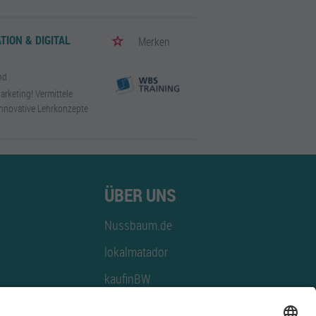
TION & DIGITAL
Merken
nd
arketing! Vermittele
innovative Lehrkonzepte
ÜBER UNS
Nussbaum.de
lokalmatador
kaufinBW
Nussbaum Club