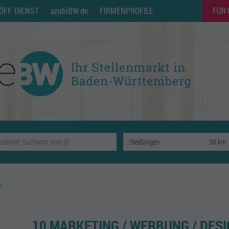
ÖFF. DIENST
azubiBW.de
FIRMENPROFILE
FÜR
n
10 MARKETING / WERBUNG / DESI