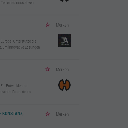
 Teil eines innovativen
Merken
Europe! Unterstütze die
te, um innovative Lösungen
Merken
EL. Entwickle und
inischen Produkte im
- KONSTANZ,
Merken