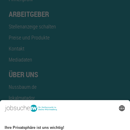
ARBEITGEBER
Stellenanzeige schalten
Preise und Produkte
Kontakt
Mediadaten
ÜBER UNS
Nussbaum.de
lokalmatador
kaufinBW
Nussbaum Club