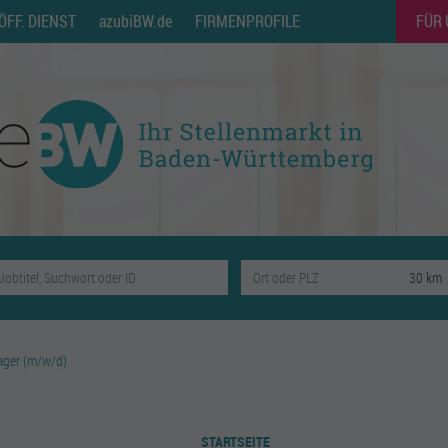
ÖFF. DIENST
azubiBW.de
FIRMENPROFILE
FÜR
ager (m/w/d)
STARTSEITE