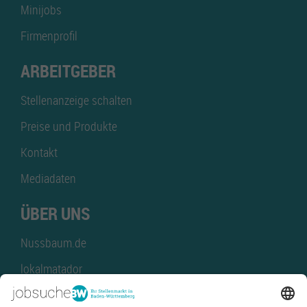
Minijobs
Firmenprofil
ARBEITGEBER
Stellenanzeige schalten
Preise und Produkte
Kontakt
Mediadaten
ÜBER UNS
Nussbaum.de
lokalmatador
kaufinBW