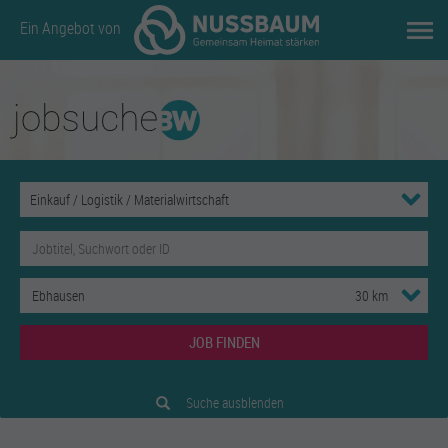
Ein Angebot von
JOB FINDEN
Suche ausblenden