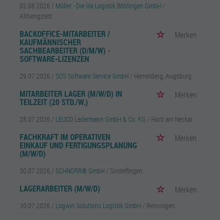
02.08.2026 /
Müller - Die lila Logistik Böblingen GmbH
/
Althengstett
BACKOFFICE-MITARBEITER /
Merken
KAUFMÄNNISCHER
SACHBEARBEITER (D/M/W) -
SOFTWARE-LIZENZEN
29.07.2026 /
SOS Software Service GmbH
/ Herrenberg, Augsburg
MITARBEITER LAGER (M/W/D) IN
Merken
TEILZEIT (20 STD./W.)
28.07.2026 /
LEUCO Ledermann GmbH & Co. KG
/ Horb am Neckar
FACHKRAFT IM OPERATIVEN
Merken
EINKAUF UND FERTIGUNGSPLANUNG
(M/W/D)
30.07.2026 /
SCHNORR® GmbH
/ Sindelfingen
LAGERARBEITER (M/W/D)
Merken
30.07.2026 /
Logwin Solutions Logistik GmbH
/ Renningen