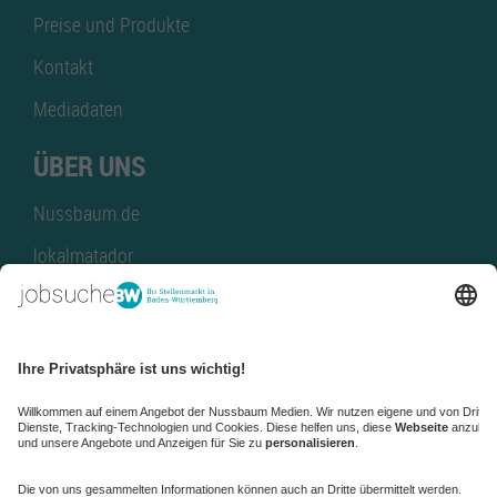
Preise und Produkte
Kontakt
Mediadaten
ÜBER UNS
Nussbaum.de
lokalmatador
kaufinBW
Nussbaum Club
NussbaumID
Nussbaum Medien