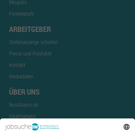
Minijobs
Firmenprofil
ARBEITGEBER
Stellenanzeige schalten
Preise und Produkte
Kontakt
Mediadaten
ÜBER UNS
Nussbaum.de
lokalmatador
kaufinBW