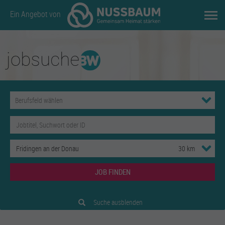
Ein Angebot von
JOB FINDEN
Suche ausblenden