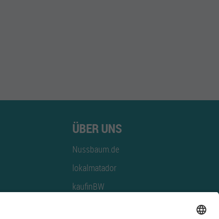
ÜBER UNS
Nussbaum.de
lokalmatador
kaufinBW
Nussbaum Club