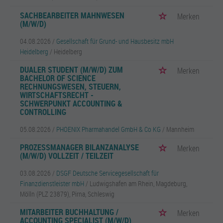
SACHBEARBEITER MAHNWESEN
Merken
(M/W/D)
04.08.2026 /
Gesellschaft für Grund- und Hausbesitz mbH
Heidelberg
/ Heidelberg
DUALER STUDENT (M/W/D) ZUM
Merken
BACHELOR OF SCIENCE
RECHNUNGSWESEN, STEUERN,
WIRTSCHAFTSRECHT -
SCHWERPUNKT ACCOUNTING &
CONTROLLING
05.08.2026 /
PHOENIX Pharmahandel GmbH & Co KG
/ Mannheim
PROZESSMANAGER BILANZANALYSE
Merken
(M/W/D) VOLLZEIT / TEILZEIT
03.08.2026 /
DSGF Deutsche Servicegesellschaft für
Finanzdienstleister mbH
/ Ludwigshafen am Rhein, Magdeburg,
Mölln (PLZ 23879), Pirna, Schleswig
MITARBEITER BUCHHALTUNG /
Merken
ACCOUNTING SPECIALIST (M/W/D)