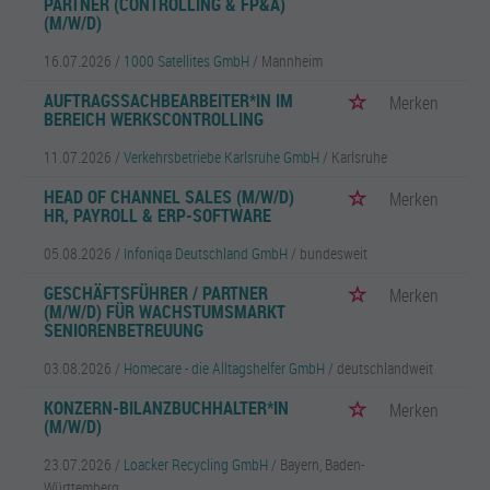
PARTNER (CONTROLLING & FP&A)
(M/W/D)
16.07.2026 /
1000 Satellites GmbH
/ Mannheim
AUFTRAGSSACHBEARBEITER*IN IM
Merken
BEREICH WERKSCONTROLLING
11.07.2026 /
Verkehrsbetriebe Karlsruhe GmbH
/ Karlsruhe
HEAD OF CHANNEL SALES (M/W/D)
Merken
HR, PAYROLL & ERP-SOFTWARE
05.08.2026 /
Infoniqa Deutschland GmbH
/ bundesweit
GESCHÄFTSFÜHRER / PARTNER
Merken
(M/W/D) FÜR WACHSTUMSMARKT
SENIORENBETREUUNG
03.08.2026 /
Homecare - die Alltagshelfer GmbH
/ deutschlandweit
KONZERN-BILANZBUCHHALTER*IN
Merken
(M/W/D)
23.07.2026 /
Loacker Recycling GmbH
/ Bayern, Baden-
Württemberg