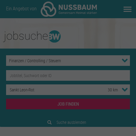
Ein Angebot von
JOB FINDEN
Suche ausblenden