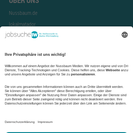
ÜBER UNS
Nussbaum.de
lokalmatador
kaufinBW
Nussbaum Club
NussbaumID
Nussbaum Medien
de.jobble.org
AGB