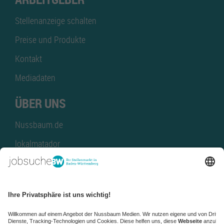
Stellenanzeige schalten
Preise und Produkte
Kontakt
Mediadaten
ÜBER UNS
Nussbaum.de
lokalmatador
kaufinBW
Nussbaum Club
NussbaumID
Nussbaum Medien