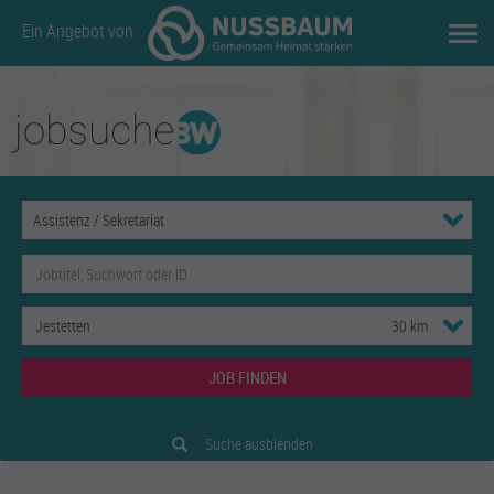
Ein Angebot von
JOB FINDEN
Suche ausblenden