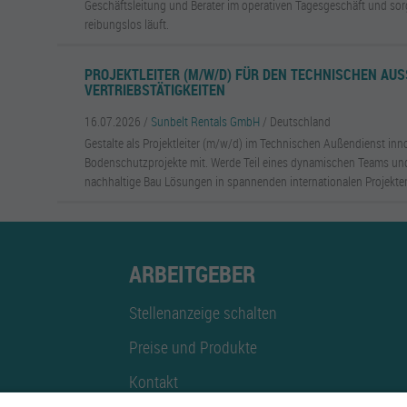
Geschäftsleitung und Berater im operativen Tagesgeschäft und sorg
reibungslos läuft.
PROJEKTLEITER (M/W/D) FÜR DEN TECHNISCHEN AUSS
ERTRIEBSTÄTIGKEITEN
16.07.2026 /
Sunbelt Rentals GmbH
/ Deutschland
Gestalte als Projektleiter (m/w/d) im Technischen Außendienst inn
Bodenschutzprojekte mit. Werde Teil eines dynamischen Teams und
nachhaltige Bau Lösungen in spannenden internationalen Projekte
ARBEITGEBER
Stellenanzeige schalten
Preise und Produkte
Kontakt