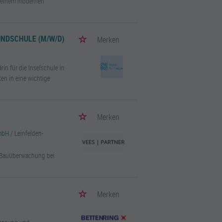
an einem modernen
UNDSCHULE (M/W/D)
Merken
in für die Inselschule in
ten in eine wichtige
Merken
GmbH
/ Leinfelden-
/Bauüberwachung bei
.
Merken