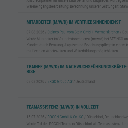
Ansprechpartner für unsere Mitarbeiter und Mitglieder; Auftragse
Wareneingangsbearbeitung; Berechnung unserer Leistungen; Stamm
MITARBEITER (M/W/D) IM VERTRIEBSINNENDIENST
07.08.2026 /
Steinco Paul vom Stein GmbH - Wermelskirchen
/ De
Werde Mitarbeiter im Vertriebsinnendienst (m/w/d) bei STEINCO un
Kunden durch Beratung, Akquise und Beziehungspflege in einem 
mit flexiblen Arbeitszeiten und Weiterbildungsmöglichkeiten.
TRAINEE (M/W/D) IM NACHWUCHSFÜHRUNGSKRÄFTE
RISE
03.08.2026 /
ERGO Group AG'
/ Deutschland
TEAMASSISTENZ (M/W/D) IN VOLLZEIT
16.07.2026 /
ROGON GmbH & Co. KG
/ Düsseldorf, Deutschlandwe
Werde Teil des ROGON-Teams in Düsseldorf als Teamassistenz! Unt