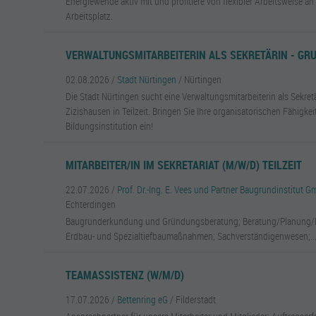
Energiewende aktiv mit und profitiere von flexibler Arbeitsweise 
Arbeitsplatz.
VERWALTUNGSMITARBEITERIN ALS SEKRETÄRIN - GR
02.08.2026 /
Stadt Nürtingen
/ Nürtingen
Die Stadt Nürtingen sucht eine Verwaltungsmitarbeiterin als Sekretär
Zizishausen in Teilzeit. Bringen Sie Ihre organisatorischen Fähigkei
Bildungsinstitution ein!
MITARBEITER/IN IM SEKRETARIAT (M/W/D) TEILZEIT
22.07.2026 /
Prof. Dr.-Ing. E. Vees und Partner Baugrundinstitut 
Echterdingen
Baugrunderkundung und Gründungsberatung; Beratung/Planung
Erdbau- und Spezialtiefbaumaßnahmen; Sachverständigenwesen;..
TEAMASSISTENZ (W/M/D)
17.07.2026 /
Bettenring eG
/ Filderstadt