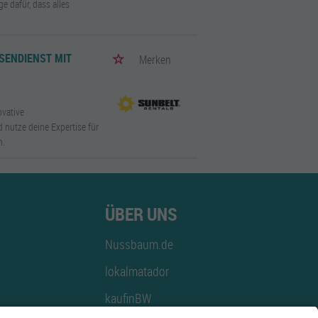
e dafür, dass alles
ENDIENST MIT V
Merken
ovative
 nutze deine Expertise für
n.
ÜBER UNS
Nussbaum.de
lokalmatador
kaufinBW