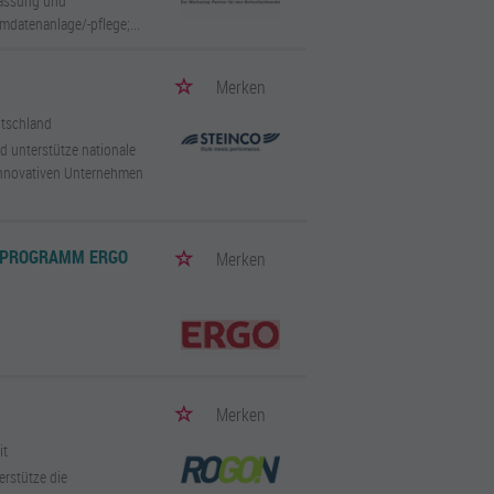
rfassung und
datenanlage/-pflege;...
Merken
utschland
d unterstütze nationale
innovativen Unternehmen
-PROGRAMM ERGO
Merken
Merken
it
erstütze die