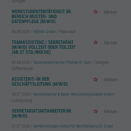
Stuttgart
WERKSTUDENTENTÄTIGKEIT IM
Merken
BEREICH MUSTER- UND
DATENPFLEGE (M/W/D)
06.08.2026 /
HERMA GmbH
/ Filderstadt
TEAMASSISTENZ / SEKRETARIAT
Merken
(M/W/D) VOLLZEIT ODER TEILZEIT
(AB 27 STD./WOCHE)
03.08.2026 /
Steuerberaterkanzlei Thomas W. Sperr
/ Stuttgart-
Zuffenhausen
ASSISTENT/-IN DER
Merken
GESCHÄFTSLEITUNG (M/W/D)
30.07.2026 /
Nonnenmacher & Bayer Versicherungsmakler GmbH
/
Ludwigsburg
SEKRETARIATSMITARBEITER/IN
Merken
(M/W/D)
31.07.2026 /
Gemeinnütziges Institut für Berufsbildung Dr. Engel