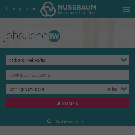
Ein Angebot von
JOB FINDEN
Suche ausblenden