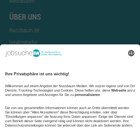
Mediadaten
ÜBER UNS
Nussbaum.de
lokalmatador
kaufinBW
Nussbaum Club
NussbaumID
Nussbaum Medien
de.jobble.org