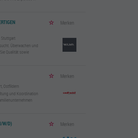
ERTIGEN
Merken
/ Stuttgart
esucht. Überwachen und
Sie Qualität sowie
Merken
t, Ostfildern
altung und Koordination
Familienunternehmen
/W/D)
Merken