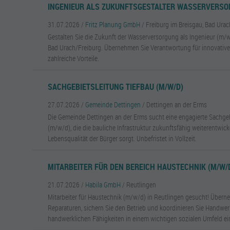
INGENIEUR ALS ZUKUNFTSGESTALTER WASSERVERSO
31.07.2026 /
Fritz Planung GmbH
/ Freiburg im Breisgau, Bad Urac
Gestalten Sie die Zukunft der Wasserversorgung als Ingenieur (m/w
Bad Urach/Freiburg. Übernehmen Sie Verantwortung für innovative
zahlreiche Vorteile.
SACHGEBIETSLEITUNG TIEFBAU (M/W/D)
27.07.2026 /
Gemeinde Dettingen
/ Dettingen an der Erms
Die Gemeinde Dettingen an der Erms sucht eine engagierte Sachgeb
(m/w/d), die die bauliche Infrastruktur zukunftsfähig weiterentwick
Lebensqualität der Bürger sorgt. Unbefristet in Vollzeit.
MITARBEITER FÜR DEN BEREICH HAUSTECHNIK (M/W/D
21.07.2026 /
Habila GmbH
/ Reutlingen
Mitarbeiter für Haustechnik (m/w/d) in Reutlingen gesucht! Über
Reparaturen, sichern Sie den Betrieb und koordinieren Sie Handwerk
handwerklichen Fähigkeiten in einem wichtigen sozialen Umfeld ei