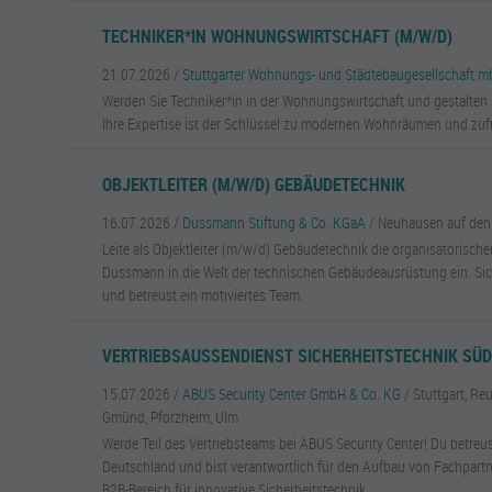
TECHNIKER*IN WOHNUNGSWIRTSCHAFT (M/W/D)
21.07.2026 /
Stuttgarter Wohnungs- und Städtebaugesellschaft 
Werden Sie Techniker*in in der Wohnungswirtschaft und gestalten S
Ihre Expertise ist der Schlüssel zu modernen Wohnräumen und zuf
OBJEKTLEITER (M/W/D) GEBÄUDETECHNIK
16.07.2026 /
Dussmann Stiftung & Co. KGaA
/ Neuhausen auf den
Leite als Objektleiter (m/w/d) Gebäudetechnik die organisatorisch
Dussmann in die Welt der technischen Gebäudeausrüstung ein. Sich
und betreust ein motiviertes Team.
VERTRIEBSAUSSENDIENST SICHERHEITSTECHNIK SÜ
15.07.2026 /
ABUS Security Center GmbH & Co. KG
/ Stuttgart, R
Gmünd, Pforzheim, Ulm
Werde Teil des Vertriebsteams bei ABUS Security Center! Du betreu
Deutschland und bist verantwortlich für den Aufbau von Fachpart
B2B-Bereich für innovative Sicherheitstechnik.