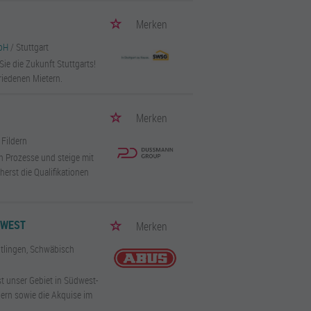
Merken
mbH
/ Stuttgart
ie die Zukunft Stuttgarts!
riedenen Mietern.
Merken
 Fildern
en Prozesse und steige mit
erst die Qualifikationen
DWEST
Merken
eutlingen, Schwäbisch
st unser Gebiet in Südwest-
nern sowie die Akquise im