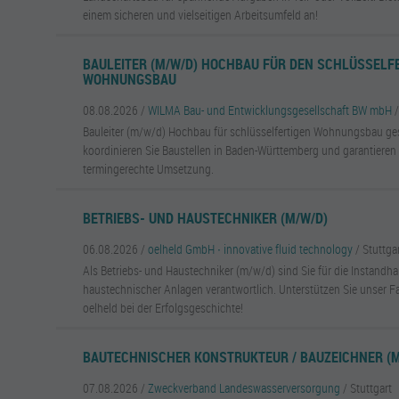
einem sicheren und vielseitigen Arbeitsumfeld an!
BAULEITER (M/W/D) HOCHBAU FÜR DEN SCHLÜSSELF
WOHNUNGSBAU
08.08.2026 /
WILMA Bau- und Entwicklungsgesellschaft BW mbH
Bauleiter (m/w/d) Hochbau für schlüsselfertigen Wohnungsbau g
koordinieren Sie Baustellen in Baden-Württemberg und garantieren 
termingerechte Umsetzung.
BETRIEBS- UND HAUSTECHNIKER (M/W/D)
06.08.2026 /
oelheld GmbH ∙ innovative fluid technology
/ Stuttgar
Als Betriebs- und Haustechniker (m/w/d) sind Sie für die Instandh
haustechnischer Anlagen verantwortlich. Unterstützen Sie unser 
oelheld bei der Erfolgsgeschichte!
BAUTECHNISCHER KONSTRUKTEUR / BAUZEICHNER (M
07.08.2026 /
Zweckverband Landeswasserversorgung
/ Stuttgart