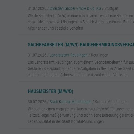
31.07.2026 /
Christian Gröber GmbH & Co. KG
/ Stuttgart
Werde Bauleiter (m/w/d) in einem familiären Team! Leite Baustelle
entwickle innovative Lösungen im Bereich Altbausanierung. Freue di
Miteinander und spezielle Benefits!
SACHBEARBEITER (M/W/I) BAUGENEHMIGUNGSVERF
31.07.2026 /
Landratsamt Reutlingen
/ Reutlingen
Das Landratsamt Reutlingen sucht eine*n Sachbearbeiter*in für 
Gestalten Sie zukunftsorientierte Aufgaben in flexibler Arbeitszeit 
einem unbefristeten Arbeitsverhältnis mit zahlreichen Vorteilen.
HAUSMEISTER (M/W/D)
30.07.2026 /
Stadt Korntal-Münchingen
/ Korntal-Münchingen
Wir suchen einen engagierten Hausmeister (m/w/d) für unser neu
Teilzeit. Regelmäßige Wartung und technische Betreuung garantier
Lebensqualität in der Stadt Korntal-Münchingen.