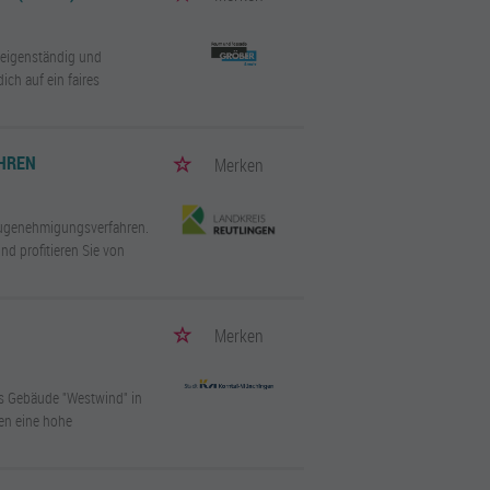
n eigenständig und
ch auf ein faires
AHREN
Merken
Baugenehmigungsverfahren.
und profitieren Sie von
Merken
es Gebäude "Westwind" in
en eine hohe