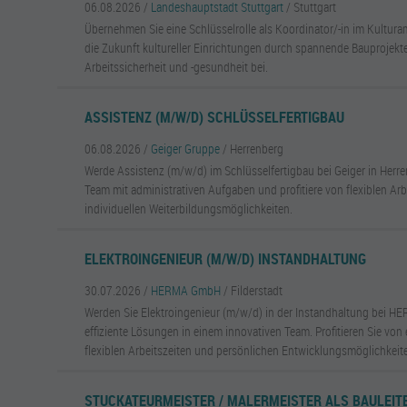
06.08.2026 /
Landeshauptstadt Stuttgart
/ Stuttgart
Übernehmen Sie eine Schlüsselrolle als Koordinator/-in im Kulturam
die Zukunft kultureller Einrichtungen durch spannende Bauprojekte
Arbeitssicherheit und -gesundheit bei.
ASSISTENZ (M/W/D) SCHLÜSSELFERTIGBAU
06.08.2026 /
Geiger Gruppe
/ Herrenberg
Werde Assistenz (m/w/d) im Schlüsselfertigbau bei Geiger in Herre
Team mit administrativen Aufgaben und profitiere von flexiblen Arb
individuellen Weiterbildungsmöglichkeiten.
ELEKTROINGENIEUR (M/W/D) INSTANDHALTUNG
30.07.2026 /
HERMA GmbH
/ Filderstadt
Werden Sie Elektroingenieur (m/w/d) in der Instandhaltung bei HE
effiziente Lösungen in einem innovativen Team. Profitieren Sie von e
flexiblen Arbeitszeiten und persönlichen Entwicklungsmöglichkeit
STUCKATEURMEISTER / MALERMEISTER ALS BAULEITE