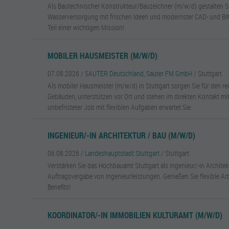
Als Bautechnischer Konstrukteur/Bauzeichner (m/w/d) gestalten Si
Wasserversorgung mit frischen Ideen und modernster CAD- und BIM
Teil einer wichtigen Mission!
MOBILER HAUSMEISTER (M/W/D)
07.08.2026 /
SAUTER Deutschland, Sauter FM GmbH
/ Stuttgart
Als mobiler Hausmeister (m/w/d) in Stuttgart sorgen Sie für den r
Gebäuden, unterstützen vor Ort und stehen im direkten Kontakt mi
unbefristeter Job mit flexiblen Aufgaben erwartet Sie.
INGENIEUR/-IN ARCHITEKTUR / BAU (M/W/D)
06.08.2026 /
Landeshauptstadt Stuttgart
/ Stuttgart
Verstärken Sie das Hochbauamt Stuttgart als Ingenieur/-in Archite
Auftragsvergabe von Ingenieurleistungen. Genießen Sie flexible Arb
Benefits!
KOORDINATOR/-IN IMMOBILIEN KULTURAMT (M/W/D)