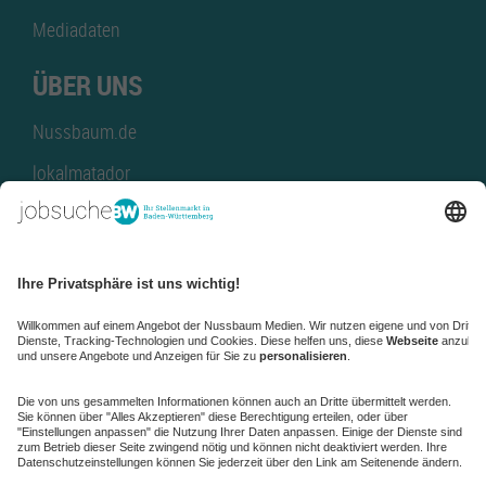
Mediadaten
ÜBER UNS
Nussbaum.de
lokalmatador
kaufinBW
Nussbaum Club
NussbaumID
Nussbaum Medien
de.jobble.org