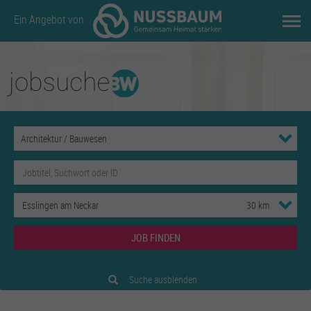
Ein Angebot von
JOB FINDEN
Suche ausblenden