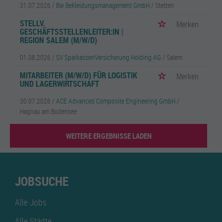
31.07.2026 /
Bw Bekleidungsmanagement GmbH
/ Stetten
STELLV.
Merken
GESCHÄFTSSTELLENLEITER:IN |
REGION SALEM (M/W/D)
01.08.2026 /
SV SparkassenVersicherung Holding AG
/ Salem
MITARBEITER (M/W/D) FÜR LOGISTIK
Merken
UND LAGERWIRTSCHAFT
30.07.2026 /
ACE Advanced Composite Engineering GmbH
/
Hagnau am Bodensee
WEITERE ERGEBNISSE LADEN
JOBSUCHE
Alle Jobs
Alle Städte