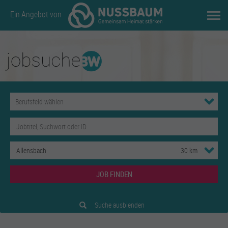
Ein Angebot von
JOB FINDEN
Suche ausblenden