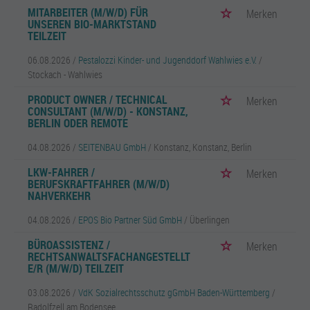
MITARBEITER (M/W/D) FÜR
Merken
UNSEREN BIO-MARKTSTAND
TEILZEIT
06.08.2026 /
Pestalozzi Kinder- und Jugenddorf Wahlwies e.V.
/
Stockach - Wahlwies
PRODUCT OWNER / TECHNICAL
Merken
CONSULTANT (M/W/D) - KONSTANZ,
BERLIN ODER REMOTE
04.08.2026 /
SEITENBAU GmbH
/ Konstanz, Konstanz, Berlin
LKW-FAHRER /
Merken
BERUFSKRAFTFAHRER (M/W/D)
NAHVERKEHR
04.08.2026 /
EPOS Bio Partner Süd GmbH
/ Überlingen
BÜROASSISTENZ /
Merken
RECHTSANWALTSFACHANGESTELLT
E/R (M/W/D) TEILZEIT
03.08.2026 /
VdK Sozialrechtsschutz gGmbH Baden-Württemberg
/
Radolfzell am Bodensee