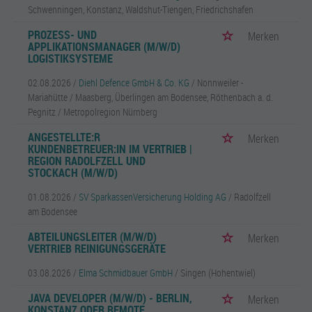
Schwenningen, Konstanz, Waldshut-Tiengen, Friedrichshafen
PROZESS- UND
Merken
APPLIKATIONSMANAGER (M/W/D)
LOGISTIKSYSTEME
02.08.2026 /
Diehl Defence GmbH & Co. KG
/ Nonnweiler -
Mariahütte / Maasberg, Überlingen am Bodensee, Röthenbach a. d.
Pegnitz / Metropolregion Nürnberg
ANGESTELLTE:R
Merken
KUNDENBETREUER:IN IM VERTRIEB |
REGION RADOLFZELL UND
STOCKACH (M/W/D)
01.08.2026 /
SV SparkassenVersicherung Holding AG
/ Radolfzell
am Bodensee
ABTEILUNGSLEITER (M/W/D)
Merken
VERTRIEB REINIGUNGSGERÄTE
03.08.2026 /
Elma Schmidbauer GmbH
/ Singen (Hohentwiel)
JAVA DEVELOPER (M/W/D) - BERLIN,
Merken
KONSTANZ ODER REMOTE