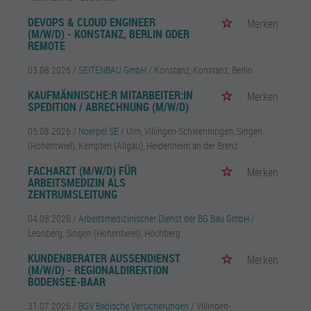
DEVOPS & CLOUD ENGINEER
Merken
(M/W/D) - KONSTANZ, BERLIN ODER
REMOTE
03.08.2026 /
SEITENBAU GmbH
/ Konstanz, Konstanz, Berlin
KAUFMÄNNISCHE:R MITARBEITER:IN
Merken
SPEDITION / ABRECHNUNG (M/W/D)
05.08.2026 /
Noerpel SE
/ Ulm, Villingen-Schwenningen, Singen
(Hohentwiel), Kempten (Allgäu), Heidenheim an der Brenz
FACHARZT (M/W/D) FÜR
Merken
ARBEITSMEDIZIN ALS
ZENTRUMSLEITUNG
04.08.2026 /
Arbeitsmedizinischer Dienst der BG Bau GmbH
/
Leonberg, Singen (Hohentwiel), Höchberg
KUNDENBERATER AUSSENDIENST (
Merken
M/W/D) - REGIONALDIREKTION B
ODENSEE-BAAR
31.07.2026 /
BGV Badische Versicherungen
/ Villingen-