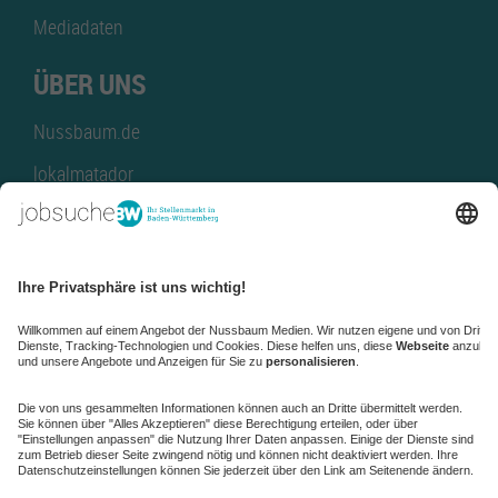
Mediadaten
ÜBER UNS
Nussbaum.de
lokalmatador
kaufinBW
Nussbaum Club
NussbaumID
Nussbaum Medien
de.jobble.org