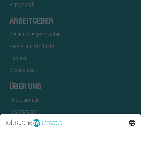
Firmenprofil
ARBEITGEBER
Stellenanzeige schalten
Preise und Produkte
Kontakt
Mediadaten
ÜBER UNS
Nussbaum.de
lokalmatador
kaufinBW
Nussbaum Club