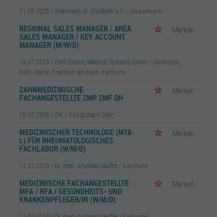
01.08.2026 /
Altenheim St. Elisabeth e.V.
/ Hockenheim
REGIONAL SALES MANAGER / AREA
Merken
SALES MANAGER / KEY ACCOUNT
MANAGER (M/W/D)
18.07.2026 /
EMS Electro Medical Systems GmbH
/ Dortmund,
Köln, Mainz, Frankfurt am Main, Karlsruhe
ZAHNMEDIZINISCHE
Merken
FACHANGESTELLTE ZMP ZMF DH
20.07.2026 /
ZIK
/ Königsbach-Stein
MEDIZINISCHER TECHNOLOGE (MTA-
Merken
L) FÜR RHEUMATOLOGISCHES
FACHLABOR (W/M/D)
11.07.2026 /
Dr. med. Andreas Lauffer
/ Karlsruhe
MEDIZINISCHE FACHANGESTELLTE
Merken
MFA / RFA / GESUNDHEITS- UND
KRANKENPFLEGER/IN (W/M/D)
11.07.2026 /
Dr. med. Andreas Lauffer
/ Karlsruhe