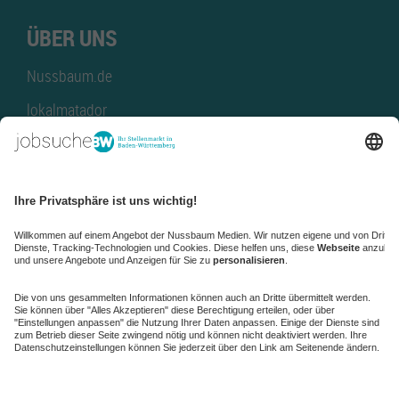
ÜBER UNS
Nussbaum.de
lokalmatador
kaufinBW
Nussbaum Club
NussbaumID
Nussbaum Medien
de.jobble.org