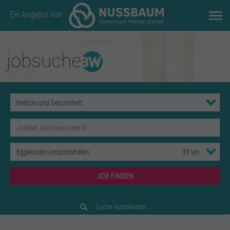
Ein Angebot von
JOB FINDEN
Suche ausblenden