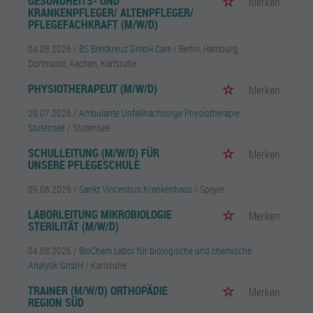
GESUNDHEITS- UND
Merken
KRANKENPFLEGER/ ALTENPFLEGER/
PFLEGEFACHKRAFT (M/W/D)
04.08.2026 /
BS Breitkreuz GmbH Care
/ Berlin, Hamburg,
Dortmund, Aachen, Karlsruhe
PHYSIOTHERAPEUT (M/W/D)
Merken
29.07.2026 /
Ambulante Unfallnachsorge Physiotherapie
Stutensee
/ Stutensee
SCHULLEITUNG (M/W/D) FÜR
Merken
UNSERE PFLEGESCHULE
09.08.2026 /
Sankt Vincentius Krankenhaus
/ Speyer
LABORLEITUNG MIKROBIOLOGIE
Merken
STERILITÄT (M/W/D)
04.08.2026 /
BioChem Labor für biologische und chemische
Analytik GmbH
/ Karlsruhe
TRAINER (M/W/D) ORTHOPÄDIE
Merken
REGION SÜD