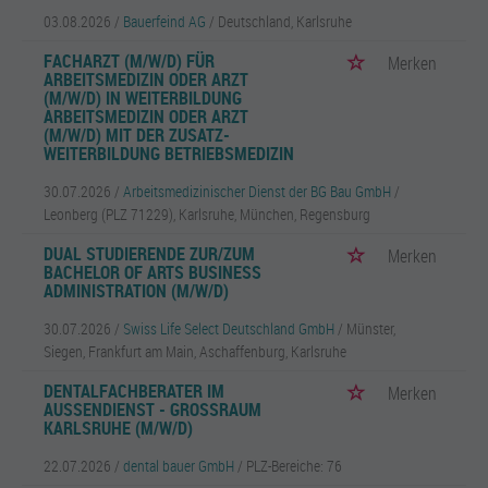
03.08.2026 /
Bauerfeind AG
/ Deutschland, Karlsruhe
FACHARZT (M/W/D) FÜR
Merken
ARBEITSMEDIZIN ODER ARZT
(M/W/D) IN WEITERBILDUNG
ARBEITSMEDIZIN ODER ARZT
(M/W/D) MIT DER ZUSATZ-
WEITERBILDUNG BETRIEBSMEDIZIN
30.07.2026 /
Arbeitsmedizinischer Dienst der BG Bau GmbH
/
Leonberg (PLZ 71229), Karlsruhe, München, Regensburg
DUAL STUDIERENDE ZUR/ZUM
Merken
BACHELOR OF ARTS BUSINESS
ADMINISTRATION (M/W/D)
30.07.2026 /
Swiss Life Select Deutschland GmbH
/ Münster,
Siegen, Frankfurt am Main, Aschaffenburg, Karlsruhe
DENTALFACHBERATER IM
Merken
AUSSENDIENST - GROSSRAUM KA
RLSRUHE (M/W/D)
22.07.2026 /
dental bauer GmbH
/ PLZ-Bereiche: 76