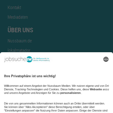
Kontakt
Mediadaten
ÜBER UNS
Nussbaum.de
lokalmatador
kaufinBW
Nussbaum Club
NussbaumID
Nussbaum Medien