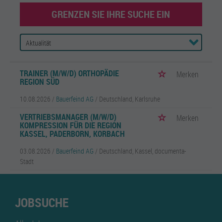
GRENZEN SIE IHRE SUCHE EIN
TRAINER (M/W/D) ORTHOPÄDIE
Merken
REGION SÜD
10.08.2026 /
Bauerfeind AG
/ Deutschland, Karlsruhe
VERTRIEBSMANAGER (M/W/D)
Merken
KOMPRESSION FÜR DIE REGION
KASSEL, PADERBORN, KORBACH
03.08.2026 /
Bauerfeind AG
/ Deutschland, Kassel, documenta-
Stadt
JOBSUCHE