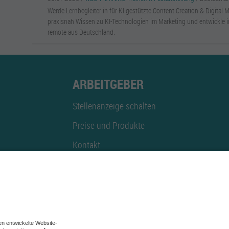
Werde Lernbegleiter:in für KI-gestützte Content Creation & Digital M
praxisnah Wissen zu KI-Technologien im Marketing und entwickle 
remote aus Deutschland.
ARBEITGEBER
Stellenanzeige schalten
Preise und Produkte
Kontakt
Mediadaten