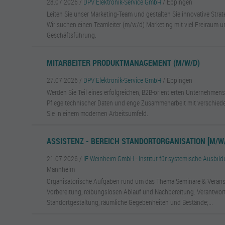
28.07.2026 /
DPV Elektronik-Service GmbH
/ Eppingen
Leiten Sie unser Marketing-Team und gestalten Sie innovative Strateg
Wir suchen einen Teamleiter (m/w/d) Marketing mit viel Freiraum u
Geschäftsführung.
MITARBEITER PRODUKTMANAGEMENT (M/W/D)
27.07.2026 /
DPV Elektronik-Service GmbH
/ Eppingen
Werden Sie Teil eines erfolgreichen, B2B-orientierten Unternehm
Pflege technischer Daten und enge Zusammenarbeit mit verschied
Sie in einem modernen Arbeitsumfeld.
ASSISTENZ - BEREICH STANDORTORGANISATION [M/W
21.07.2026 /
IF Weinheim GmbH - Institut für systemische Ausbil
Mannheim
Organisatorische Aufgaben rund um das Thema Seminare & Veranst
Vorbereitung, reibungslosen Ablauf und Nachbereitung. Verantwor
Standortgestaltung, räumliche Gegebenheiten und Bestände;...