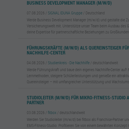
BUSINESS DEVELOPMENT MANAGER (M/W/D)
07.08.2026 /
SIGNAL IDUNA Gruppe
/ Deutschland
Werde Business Development Manager (m/w/d) und gestalte die Zu
Versicherungswelt mit. Unterstütze unser Team beim Ausbau des 
deine Expertise für partnerschaftliche Beziehungen zu Großkunden
FÜHRUNGSKRÄFTE (M/W/D) ALS QUEREINSTEIGER FÜ
NACHHILFE-CENTER
04.08.2026 /
Studienkreis - Die Nachhilfe
/ deutschlandweit
Werde Führungskraft und baue dein eigenes Nachhilfe-Center auf! 
Lernmethoden, steigere Schülerleistungen und genieße ein attrakt
Quereinsteiger – mit umfangreicher Unterstützung und Wachstums
STUDIOLEITER (M/W/D) FÜR MIKRO-FITNESS-STUDIO 
PARTNER
03.08.2026 /
fitbox
/ deutschlandweit
Werden Sie Studioleiter (m/w/d) bei fitbox als Franchise-Partner un
EMS-Fitness-Studio. Profitieren Sie von einem bewährten Konzept 