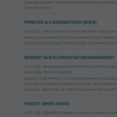
Starte deine Karriere in einem internationalen Umfeld und gestalte 
Unternehmens mit!
PROMOTER ALS QUEREINSTEIGER (M/W/D)
05.08.2026 /
Wesser GmbH
/ Mannheim, Wiesbaden, Stuttgart, Fra
Werde Social Promoter (m/w/d) und verändere die Welt! Verdiene 
3.600€ bei einer sinnvollen Tätigkeit für Hilfs- und Umweltschutzo
REFERENT (M/W/D) VERANSTALTUNGSMANAGEMENT
30.07.2026 /
Berufsgenossenschaft Rohstoffe und chemische Indu
Langenhagen, Bochum, Heidelberg
Gestalten Sie als Referent/in Veranstaltungsmanagement die Zukunf
Entwickeln Sie innovative Kampagnen und leiten Sie spannende Proj
Arbeitswelt. Übernehmen Sie Verantwortung in einer wertschätzen
PRODUCT OWNER (M/W/D)
30.07.2026 /
GEBHARDT Fördertechnik GmbH
/ Sinsheim, Karlsru