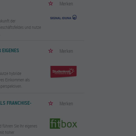
Merken
kunft der
Geschäftsfeldes und nutze
.
R EIGENES
Merken
Nutze hybride
ives Einkommen als
perspektiven.
ALS FRANCHISE-
Merken
d führen Sie Ihr eigenes
mit hoher