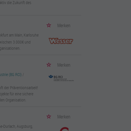
aktiv die Zukunft des
Merken
nkfurt am Main, Karlsruhe
zwischen 3.000€ und
rganisationen.
Merken
strie (BG RCI)
/
t der Präventionsarbeit!
ekte für eine sichere
den Organisation.
Merken
he-Durlach, Augsburg,