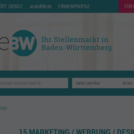
ÖFF. DIENST
azubiBW.de
FIRMENPROFILE
FÜR
esign
15 MARKETING / WERBUNG / DESI