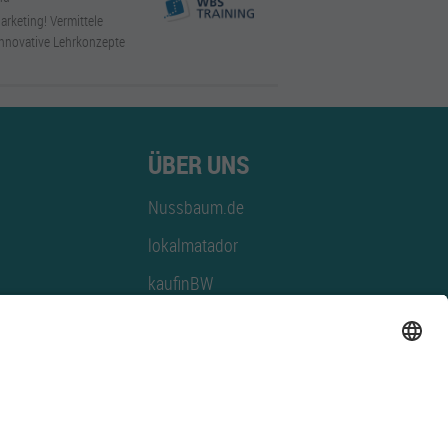
arketing! Vermittele
innovative Lehrkonzepte
ÜBER UNS
Nussbaum.de
lokalmatador
kaufinBW
Nussbaum Club
NussbaumID
Nussbaum Medien