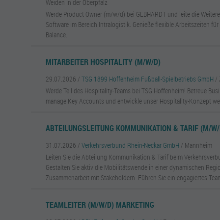
Weiden in der Oberpfalz
Werde Product Owner (m/w/d) bei GEBHARDT und leite die Weitere
Software im Bereich Intralogistik. Genieße flexible Arbeitszeiten für
Balance.
MITARBEITER HOSPITALITY (M/W/D)
29.07.2026 /
TSG 1899 Hoffenheim Fußball-Spielbetriebs GmbH
/
Werde Teil des Hospitality-Teams bei TSG Hoffenheim! Betreue Bu
manage Key Accounts und entwickle unser Hospitality-Konzept wei
ABTEILUNGSLEITUNG KOMMUNIKATION & TARIF (M/W/
31.07.2026 /
Verkehrsverbund Rhein-Neckar GmbH
/ Mannheim
Leiten Sie die Abteilung Kommunikation & Tarif beim Verkehrsverb
Gestalten Sie aktiv die Mobilitätswende in einer dynamischen Regi
Zusammenarbeit mit Stakeholdern. Führen Sie ein engagiertes Tea
TEAMLEITER (M/W/D) MARKETING