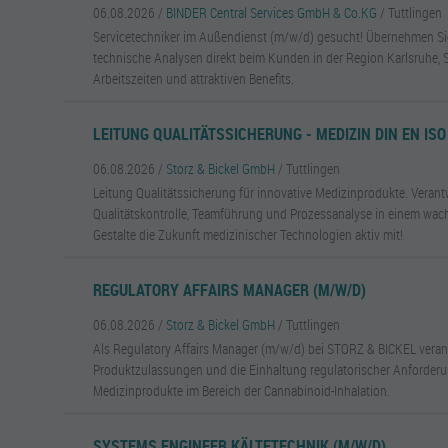
06.08.2026 /
BINDER Central Services GmbH & Co.KG
/ Tuttlingen
Servicetechniker im Außendienst (m/w/d) gesucht! Übernehmen S
technische Analysen direkt beim Kunden in der Region Karlsruhe, St
Arbeitszeiten und attraktiven Benefits.
LEITUNG QUALITÄTSSICHERUNG - MEDIZIN DIN EN ISO
06.08.2026 /
Storz & Bickel GmbH
/ Tuttlingen
Leitung Qualitätssicherung für innovative Medizinprodukte. Veran
Qualitätskontrolle, Teamführung und Prozessanalyse in einem w
Gestalte die Zukunft medizinischer Technologien aktiv mit!
REGULATORY AFFAIRS MANAGER (M/W/D)
06.08.2026 /
Storz & Bickel GmbH
/ Tuttlingen
Als Regulatory Affairs Manager (m/w/d) bei STORZ & BICKEL vera
Produktzulassungen und die Einhaltung regulatorischer Anforderu
Medizinprodukte im Bereich der Cannabinoid-Inhalation.
SYSTEMS ENGINEER KÄLTETECHNIK (M/W/D)