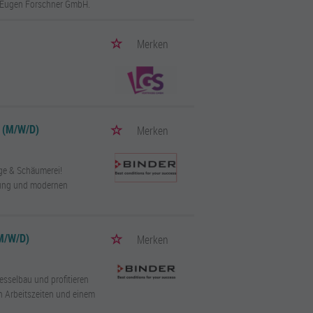
ei Eugen Forschner GmbH.
Merken
(M/W/D)
Merken
age & Schäumerei!
gütung und modernen
M/W/D)
Merken
esselbau und profitieren
len Arbeitszeiten und einem