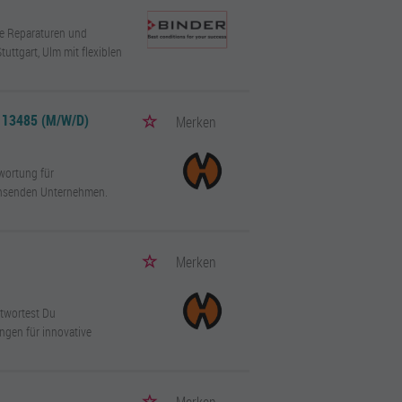
ie Reparaturen und
uttgart, Ulm mit flexiblen
 13485 (M/W/D)
Merken
twortung für
achsenden Unternehmen.
Merken
ntwortest Du
ngen für innovative