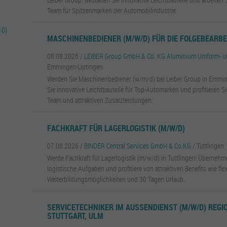
Team für Spitzenmarken der Automobilindustrie.
10)
MASCHINENBEDIENER (M/W/D) FÜR DIE FOLGEBEARB
08.08.2026 /
LEIBER Group GmbH & Co. KG Aluminium Umform- un
Emmingen-Liptingen
Werden Sie Maschinenbediener (w/m/d) bei Leiber Group in Emmin
Sie innovative Leichtbauteile für Top-Automarken und profitieren S
Team und attraktiven Zusatzleistungen.
FACHKRAFT FÜR LAGERLOGISTIK (M/W/D)
07.08.2026 /
BINDER Central Services GmbH & Co.KG
/ Tuttlingen
Werde Fachkraft für Lagerlogistik (m/w/d) in Tuttlingen! Überneh
logistische Aufgaben und profitiere von attraktiven Benefits wie flex
Weiterbildungsmöglichkeiten und 30 Tagen Urlaub.
SERVICETECHNIKER IM AUSSENDIENST (M/W/D) REGIO
TUTTGART, ULM