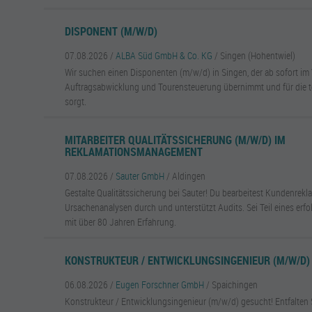
DISPONENT (M/W/D)
07.08.2026 /
ALBA Süd GmbH & Co. KG
/ Singen (Hohentwiel)
Wir suchen einen Disponenten (m/w/d) in Singen, der ab sofort im 
Auftragsabwicklung und Tourensteuerung übernimmt und für die t
sorgt.
MITARBEITER QUALITÄTSSICHERUNG (M/W/D) IM
REKLAMATIONSMANAGEMENT
07.08.2026 /
Sauter GmbH
/ Aldingen
Gestalte Qualitätssicherung bei Sauter! Du bearbeitest Kundenrekl
Ursachenanalysen durch und unterstützt Audits. Sei Teil eines er
mit über 80 Jahren Erfahrung.
KONSTRUKTEUR / ENTWICKLUNGSINGENIEUR (M/W/D)
06.08.2026 /
Eugen Forschner GmbH
/ Spaichingen
Konstrukteur / Entwicklungsingenieur (m/w/d) gesucht! Entfalten S