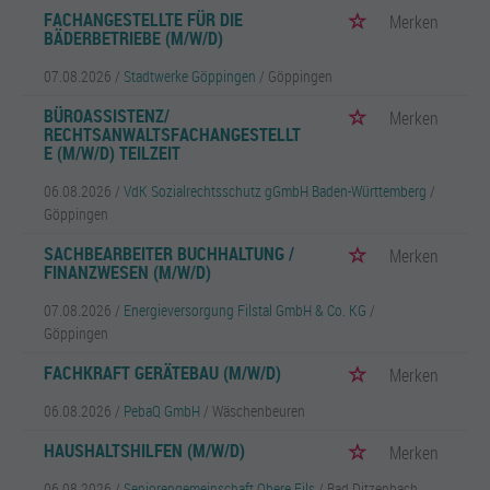
FACHANGESTELLTE FÜR DIE
Merken
BÄDERBETRIEBE (M/W/D)
07.08.2026 /
Stadtwerke Göppingen
/ Göppingen
BÜROASSISTENZ/
Merken
RECHTSANWALTSFACHANGESTELLT
E (M/W/D) TEILZEIT
06.08.2026 /
VdK Sozialrechtsschutz gGmbH Baden-Württemberg
/
Göppingen
SACHBEARBEITER BUCHHALTUNG /
Merken
FINANZWESEN (M/W/D)
07.08.2026 /
Energieversorgung Filstal GmbH & Co. KG
/
Göppingen
FACHKRAFT GERÄTEBAU (M/W/D)
Merken
06.08.2026 /
PebaQ GmbH
/ Wäschenbeuren
HAUSHALTSHILFEN (M/W/D)
Merken
06.08.2026 /
Seniorengemeinschaft Obere Fils
/ Bad Ditzenbach