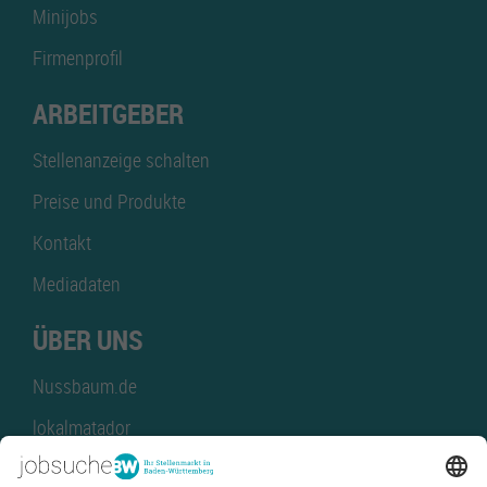
Minijobs
Firmenprofil
ARBEITGEBER
Stellenanzeige schalten
Preise und Produkte
Kontakt
Mediadaten
ÜBER UNS
Nussbaum.de
lokalmatador
kaufinBW