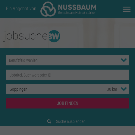
Ein Angebot von
JOB FINDEN
Suche ausblenden