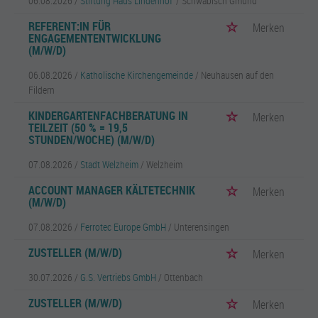
06.08.2026 /
Stiftung Haus Lindenhof‘
/ Schwäbisch Gmünd
REFERENT:IN FÜR
Merken
ENGAGEMENTENTWICKLUNG
(M/W/D)
06.08.2026 /
Katholische Kirchengemeinde
/ Neuhausen auf den
Fildern
KINDERGARTENFACHBERATUNG IN
Merken
TEILZEIT (50 % = 19,5
STUNDEN/WOCHE) (M/W/D)
07.08.2026 /
Stadt Welzheim
/ Welzheim
ACCOUNT MANAGER KÄLTETECHNIK
Merken
(M/W/D)
07.08.2026 /
Ferrotec Europe GmbH
/ Unterensingen
ZUSTELLER (M/W/D)
Merken
30.07.2026 /
G.S. Vertriebs GmbH
/ Ottenbach
ZUSTELLER (M/W/D)
Merken