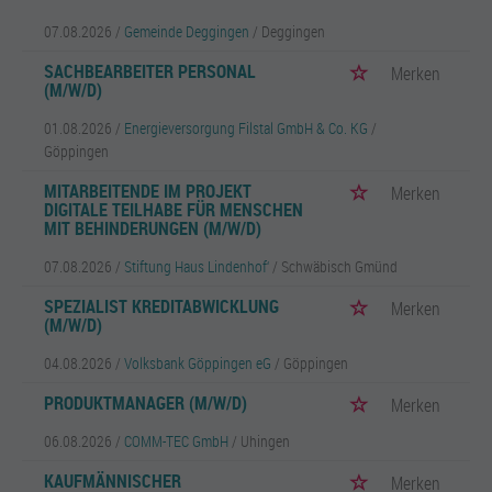
07.08.2026 /
Gemeinde Deggingen
/ Deggingen
SACHBEARBEITER PERSONAL
Merken
(M/W/D)
01.08.2026 /
Energieversorgung Filstal GmbH & Co. KG
/
Göppingen
MITARBEITENDE IM PROJEKT
Merken
DIGITALE TEILHABE FÜR MENSCHEN
MIT BEHINDERUNGEN (M/W/D)
07.08.2026 /
Stiftung Haus Lindenhof‘
/ Schwäbisch Gmünd
SPEZIALIST KREDITABWICKLUNG
Merken
(M/W/D)
04.08.2026 /
Volksbank Göppingen eG
/ Göppingen
PRODUKTMANAGER (M/W/D)
Merken
06.08.2026 /
COMM-TEC GmbH
/ Uhingen
KAUFMÄNNISCHER
Merken