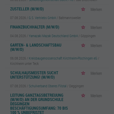
ZUSTELLER (M/W/D)
Merken
07.08.2026 /
G.S. Vertriebs GmbH
/ Baltmannsweiler
FINANZBUCHHALTER (M/W/D)
Merken
04.08.2026 /
Yamazaki Mazak Deutschland GmbH
/ Göppingen
GARTEN- & LANDSCHAFTSBAU
Merken
(M/W/D)
06.08.2026 /
Kreisbaugenossenschaft Kirchheim-Plochingen eG
/
Kirchheim unter Teck
SCHULHAUSMEISTER SUCHT
Merken
UNTERSTÜTZUNG! (M/W/D)
07.08.2026 /
Schulverband Oberes Filstal
/ Deggingen
LEITUNG GANZTAGSBETREUUNG
Merken
(M/W/D) AN DER GRUNDSCHULE
DEGGINGEN
BESCHÄFTIGUNGSUMFANG: 70 BIS
100 % UNBEFRISTET