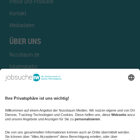
Preise und Produkte
Kontakt
Mediadaten
ÜBER UNS
Nussbaum.de
lokalmatador
kaufinBW
Nussbaum Club
NussbaumID
Nussbaum Medien