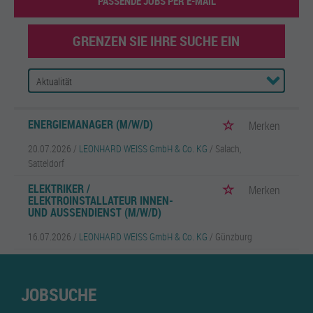
PASSENDE JOBS PER E-MAIL
GRENZEN SIE IHRE SUCHE EIN
ENERGIEMANAGER (M/W/D)
Merken
20.07.2026 /
LEONHARD WEISS GmbH & Co. KG
/ Salach,
Satteldorf
ELEKTRIKER /
Merken
ELEKTROINSTALLATEUR INNEN-
UND AUSSENDIENST (M/W/D)
16.07.2026 /
LEONHARD WEISS GmbH & Co. KG
/ Günzburg
JOBSUCHE