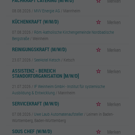
FACHKRAFT CATERING (M/W/D)
Merken
08.08.2026 /
MVV Energie AG
/ Mannheim
KÜCHENKRAFT (W/M/D)
Merken
07.08.2026 /
Röm.-katholische Kirchengemeinde Nordbadische
Bergstraße
/ Weinheim
REINIGUNGSKRAFT (M/W/D)
Merken
23.07.2026 /
SeeHotel Ketsch
/ Ketsch
ASSISTENZ - BEREICH
Merken
STANDORTORGANISATION [M/W/D]
21.07.2026 /
IF Weinheim GmbH - Institut für systemische
Ausbildung & Entwicklung
/ Mannheim
SERVICEKRAFT (M/W/D)
Merken
07.08.2026 /
Uwe Laub Automatenaufsteller
/ Leimen in Baden-
Württemberg, Baden-Württemberg
SOUS CHEF (W/M/D)
Merken