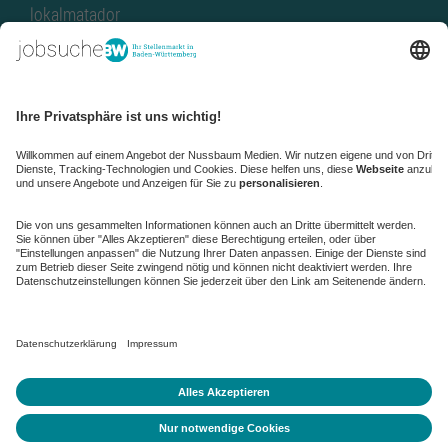
lokalmatador
kaufinBW
Nussbaum Club
NussbaumID
Nussbaum Medien
de.jobble.org
AGB
Datenschutz
Datenschutz-Einstellungen ändern