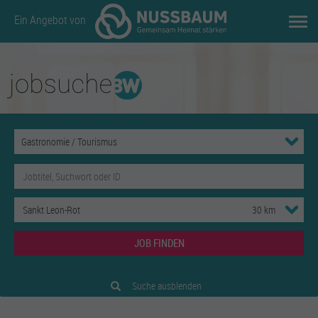
Ein Angebot von
JOB FINDEN
Suche ausblenden