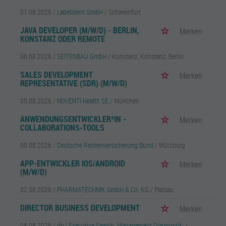
07.08.2026 /
Labelident GmbH
/ Schweinfurt
JAVA DEVELOPER (M/W/D) - BERLIN,
Merken
KONSTANZ ODER REMOTE
06.08.2026 /
SEITENBAU GmbH
/ Konstanz, Konstanz, Berlin
SALES DEVELOPMENT
Merken
REPRESENTATIVE (SDR) (M/W/D)
05.08.2026 /
NOVENTI Health SE
/ München
ANWENDUNGSENTWICKLER*IN -
Merken
COLLABORATIONS-TOOLS
09.08.2026 /
Deutsche Rentenversicherung Bund
/ Würzburg
APP-ENTWICKLER IOS/ANDROID
Merken
(M/W/D)
02.08.2026 /
PHARMATECHNIK GmbH & Co. KG
/ Passau
DIRECTOR BUSINESS DEVELOPMENT
Merken
08.08.2026 /
ifp | Executive Search. Management Diagnostik.
/