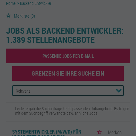
Home
Backend Entwickler
Merkliste
(0)
JOBS ALS BACKEND ENTWICKLER:
1.389 STELLENANGEBOTE
PASSENDE JOBS PER E-MAIL
GRENZEN SIE IHRE SUCHE EIN
Leider ergab die Suchanfrage keine passenden Jobangebote. Es folgen
mit dem Suchbegriff verwandte bzw. ähnliche Jobs.
SYSTEMENTWICKLER (M/W/D) FÜR
Merken