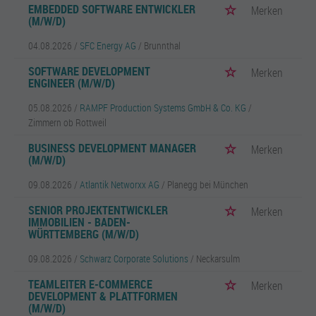
EMBEDDED SOFTWARE ENTWICKLER
Merken
(M/W/D)
04.08.2026 /
SFC Energy AG
/ Brunnthal
SOFTWARE DEVELOPMENT
Merken
ENGINEER (M/W/D)
05.08.2026 /
RAMPF Production Systems GmbH & Co. KG
/
Zimmern ob Rottweil
BUSINESS DEVELOPMENT MANAGER
Merken
(M/W/D)
09.08.2026 /
Atlantik Networxx AG
/ Planegg bei München
SENIOR PROJEKTENTWICKLER
Merken
IMMOBILIEN - BADEN-
WÜRTTEMBERG (M/W/D)
09.08.2026 /
Schwarz Corporate Solutions
/ Neckarsulm
TEAMLEITER E-COMMERCE
Merken
DEVELOPMENT & PLATTFORMEN
(M/W/D)