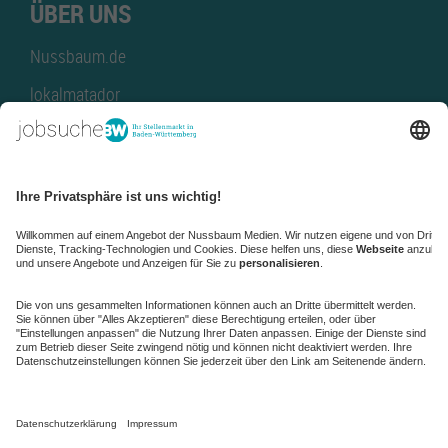
ÜBER UNS
Nussbaum.de
lokalmatador
kaufinBW
Nussbaum Club
NussbaumID
Nussbaum Medien
de.jobble.org
AGB