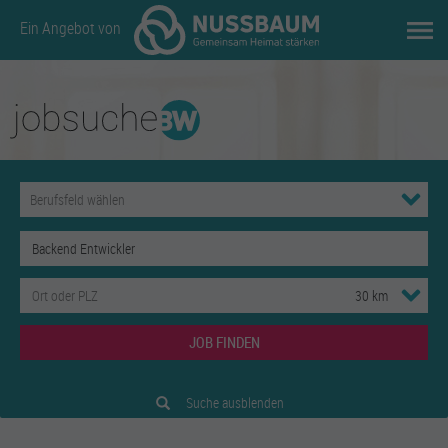
Ein Angebot von
JOB FINDEN
Suche ausblenden