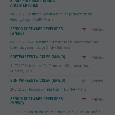
KI BASIERTE SIMULATIONS-
ARCHITEKTUREN
09.08.2026 /
Institut für medizinische und pharmazeutische
Prüfungsfragen (AdöR)
/ Mainz
SENIOR SOFTWARE DEVELOPER
Merken
(W/M/D)
05.08.2026 /
FWU Institut für Film und Bild in Wissenschaft und
Unterricht gemeinnützige GmbH
/ Grünwald
SOFTWAREENTWICKLER (M/W/D)
Merken
31.07.2026 /
bayoonet AG
/ Darmstadt, Köln, Ludwigsburg,
München, Berlin
SOFTWAREENTWICKLER (M/W/D)
Merken
26.07.2026 /
NetCom Sicherheitstechnik GmbH
/ Mainz
SENIOR SOFTWARE DEVELOPER
Merken
(M/W/D)
17.07.2026 /
Holzmann Medien GmbH & Co. KG
/ Bad Wörishofen