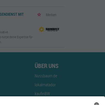
ENDIENST MIT V
Merken
ovative
 nutze deine Expertise für
n.
ÜBER UNS
Nussbaum.de
lokalmatador
kaufinBW
Nussbaum Club