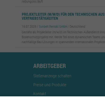
reibungslos läuft.
PROJEKTLEITER (M/W/D) FÜR DEN TECHNISCHEN AUSS
ERTRIEBSTÄTIGKEITEN
16.07.2026 /
Sunbelt Rentals GmbH
/ Deutschland
Gestalte als Projektleiter (m/w/d) im Technischen Außendienst inn
Bodenschutzprojekte mit. Werde Teil eines dynamischen Teams und
nachhaltige Bau Lösungen in spannenden internationalen Projekte
ARBEITGEBER
Stellenanzeige schalten
Preise und Produkte
Kontakt
Mediadaten