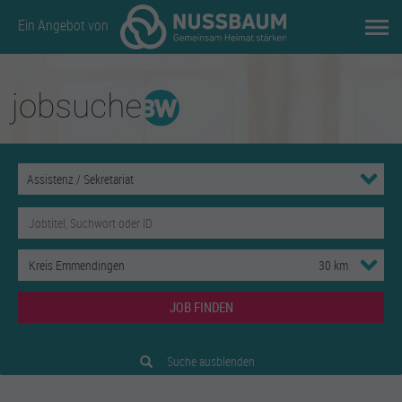
Ein Angebot von
JOB FINDEN
Suche ausblenden