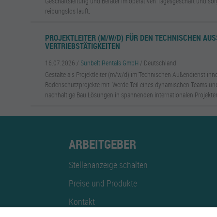
Geschäftsleitung und Berater im operativen Tagesgeschäft und sorg
reibungslos läuft.
PROJEKTLEITER (M/W/D) FÜR DEN TECHNISCHEN AUSS
ERTRIEBSTÄTIGKEITEN
16.07.2026 /
Sunbelt Rentals GmbH
/ Deutschland
Gestalte als Projektleiter (m/w/d) im Technischen Außendienst inn
Bodenschutzprojekte mit. Werde Teil eines dynamischen Teams und
nachhaltige Bau Lösungen in spannenden internationalen Projekte
ARBEITGEBER
Stellenanzeige schalten
Preise und Produkte
Kontakt