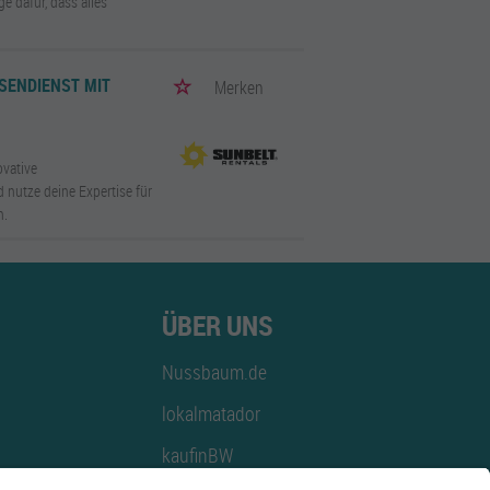
e dafür, dass alles
ENDIENST MIT V
Merken
ovative
 nutze deine Expertise für
n.
ÜBER UNS
Nussbaum.de
lokalmatador
kaufinBW